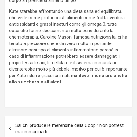
corpo a riprendersi almeno un po’.
Kate starebbe affrontando una dieta sana ed equilibrata,
che vede come protagonisti alimenti come frutta, verdura,
antiossidanti e grassi insaturi come gli omega 3, tutte
cose che fanno decisamente molto bene durante la
chemioterapia. Caroline Mason, famosa nutrizionista, ci ha
tenuto a precisare che è davvero molto importante
eliminare ogni tipo di alimento infiammatorio perché in
caso di infiammazione potrebbero essere danneggiati i
propri tessuti sani, le cellulare e il sistema immunitario
diventerebbe molto più debole, motivo per cui è importante
per Kate ridurre grassi animali,
ma deve rinunciare anche
allo zucchero e all’alcol.
Navigazione
Sai chi produce le merendine della Coop? Non potresti
articoli
mai immaginarlo