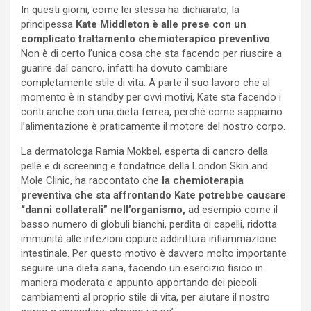
In questi giorni, come lei stessa ha dichiarato, la
principessa
Kate Middleton è alle prese con un
complicato trattamento chemioterapico preventivo
.
Non è di certo l’unica cosa che sta facendo per riuscire a
guarire dal cancro, infatti ha dovuto cambiare
completamente stile di vita. A parte il suo lavoro che al
momento è in standby per ovvi motivi, Kate sta facendo i
conti anche con una dieta ferrea, perché come sappiamo
l’alimentazione è praticamente il motore del nostro corpo.
La dermatologa Ramia Mokbel, esperta di cancro della
pelle e di screening e fondatrice della London Skin and
Mole Clinic, ha raccontato che
la chemioterapia
preventiva che sta affrontando Kate potrebbe causare
“danni collaterali” nell’organismo,
ad esempio come il
basso numero di globuli bianchi, perdita di capelli, ridotta
immunità alle infezioni oppure addirittura infiammazione
intestinale. Per questo motivo è davvero molto importante
seguire una dieta sana, facendo un esercizio fisico in
maniera moderata e appunto apportando dei piccoli
cambiamenti al proprio stile di vita, per aiutare il nostro