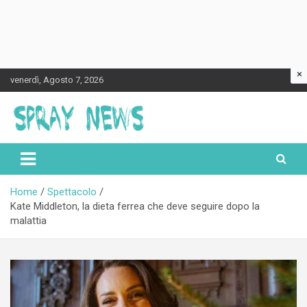
×
Skip
venerdì, Agosto 7, 2026
to
content
Spraynews.it
Home
Spettacolo
Kate Middleton, la dieta ferrea che deve seguire dopo la
malattia