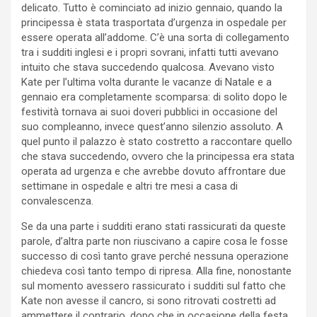
delicato. Tutto è cominciato ad inizio gennaio, quando la
principessa è stata trasportata d’urgenza in ospedale per
essere operata all’addome. C’è una sorta di collegamento
tra i sudditi inglesi e i propri sovrani, infatti tutti avevano
intuito che stava succedendo qualcosa. Avevano visto
Kate per l’ultima volta durante le vacanze di Natale e a
gennaio era completamente scomparsa: di solito dopo le
festività tornava ai suoi doveri pubblici in occasione del
suo compleanno, invece quest’anno silenzio assoluto. A
quel punto il palazzo è stato costretto a raccontare quello
che stava succedendo, ovvero che la principessa era stata
operata ad urgenza e che avrebbe dovuto affrontare due
settimane in ospedale e altri tre mesi a casa di
convalescenza.
Se da una parte i sudditi erano stati rassicurati da queste
parole, d’altra parte non riuscivano a capire cosa le fosse
successo di così tanto grave perché nessuna operazione
chiedeva così tanto tempo di ripresa. Alla fine, nonostante
sul momento avessero rassicurato i sudditi sul fatto che
Kate non avesse il cancro, si sono ritrovati costretti ad
ammettere il contrario, dopo che in occasione della festa