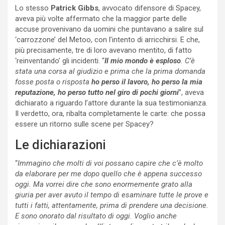
Lo stesso
Patrick Gibbs
, avvocato difensore di Spacey,
aveva più volte affermato che la maggior parte delle
accuse provenivano da uomini che puntavano a salire sul
‘carrozzone’ del Metoo, con l’intento di arricchirsi. E che,
più precisamente, tre di loro avevano mentito, di fatto
‘reinventando’ gli incidenti. “
Il mio mondo è esploso
. C’è
stata una corsa al giudizio e prima che la prima domanda
fosse posta o risposta
ho perso il lavoro, ho perso la mia
reputazione, ho perso tutto nel giro di pochi giorni
”, aveva
dichiarato a riguardo l’attore durante la sua testimonianza.
Il verdetto, ora, ribalta completamente le carte: che possa
essere un ritorno sulle scene per Spacey?
Le dichiarazioni
“
Immagino che molti di voi possano capire che c’è molto
da elaborare per me dopo quello che è appena successo
oggi. Ma vorrei dire che sono enormemente grato alla
giuria per aver avuto il tempo di esaminare tutte le prove e
tutti i fatti, attentamente, prima di prendere una decisione.
E sono onorato dal risultato di oggi. Voglio anche