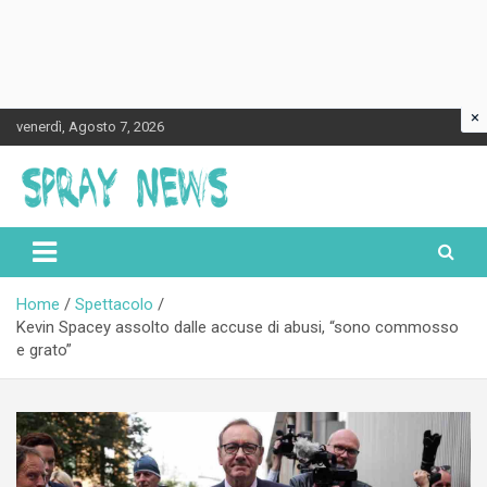
×
Skip
venerdì, Agosto 7, 2026
to
content
Spraynews.it
Home
Spettacolo
Kevin Spacey assolto dalle accuse di abusi, “sono commosso
e grato”