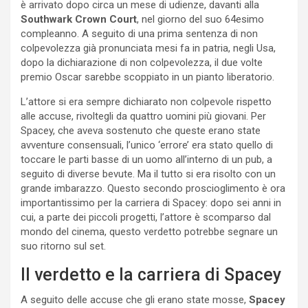
è arrivato dopo circa un mese di udienze, davanti alla
Southwark Crown Court
, nel giorno del suo 64esimo
compleanno. A seguito di una prima sentenza di non
colpevolezza già pronunciata mesi fa in patria, negli Usa,
dopo la dichiarazione di non colpevolezza, il due volte
premio Oscar sarebbe scoppiato in un pianto liberatorio.
L’attore si era sempre dichiarato non colpevole rispetto
alle accuse, rivoltegli da quattro uomini più giovani. Per
Spacey, che aveva sostenuto che queste erano state
avventure consensuali, l’unico ‘errore’ era stato quello di
toccare le parti basse di un uomo all’interno di un pub, a
seguito di diverse bevute. Ma il tutto si era risolto con un
grande imbarazzo. Questo secondo proscioglimento è ora
importantissimo per la carriera di Spacey: dopo sei anni in
cui, a parte dei piccoli progetti, l’attore è scomparso dal
mondo del cinema, questo verdetto potrebbe segnare un
suo ritorno sul set.
Il verdetto e la carriera di Spacey
A seguito delle accuse che gli erano state mosse,
Spacey