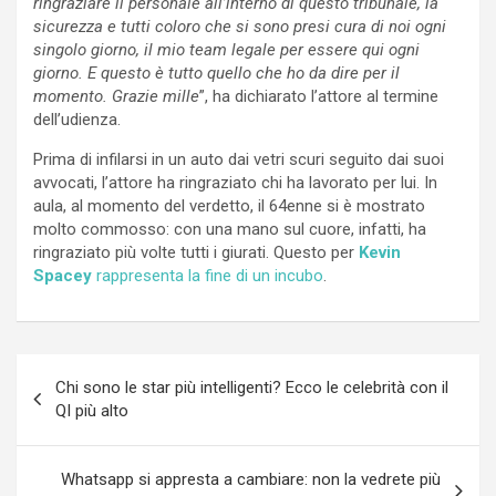
ringraziare il personale all’interno di questo tribunale, la
sicurezza e tutti coloro che si sono presi cura di noi ogni
singolo giorno, il mio team legale per essere qui ogni
giorno. E questo è tutto quello che ho da dire per il
momento. Grazie mille
”, ha dichiarato l’attore al termine
dell’udienza.
Prima di infilarsi in un auto dai vetri scuri seguito dai suoi
avvocati, l’attore ha ringraziato chi ha lavorato per lui. In
aula, al momento del verdetto, il 64enne si è mostrato
molto commosso: con una mano sul cuore, infatti, ha
ringraziato più volte tutti i giurati. Questo per
Kevin
Spacey
rappresenta la fine di un incubo
.
Navigazione
Chi sono le star più intelligenti? Ecco le celebrità con il
articoli
QI più alto
Whatsapp si appresta a cambiare: non la vedrete più