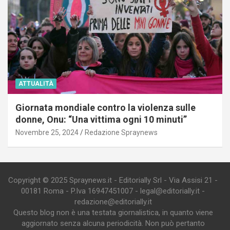
ATTUALITÀ
Giornata mondiale contro la violenza sulle
donne, Onu: “Una vittima ogni 10 minuti”
Novembre 25, 2024
Redazione Spraynews
Copyright © 2025 Spraynews.it - Editorially Srl - Via Assisi 21 -
00181 Roma - P.Iva 16947451007 - legal@editorially.it -
redazione@editorially.it
Questo blog non è una testata giornalistica, in quanto viene
aggiornato senza alcuna periodicità. Non può pertanto