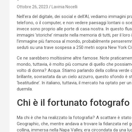
Ottobre 26, 2023
Lavinia Nocelli
Nell’era del digitale, dei social e dell’AI, vediamo immagini 
telefono, o il computer, e non vedere paesaggi lontani o sce
invece sono proprio alle porte di casa nostra. In questo flus
immagini ‘storiche’ rimaste nella memoria di tutti, per il lo
l’immagine più famosa al mondo, probabilmente penseremmo
seduti su una trave sospesa a 250 metri sopra New York Cit
Ce ne sarebbero moltissime altre famose. Note praticamente
mondo, tuttavia, è molto più comune di quello che possi
volto di donna? Acqua. Stiamo parlando della collina verde
brillante, sovrastata da un cielo azzurro, questo sfondo è
‘beatitudine’. In italiano, tuttavia, il mercato ha optato per un
duemila.
Chi è il fortunato fotografo
Ma chi è che ha realizzato la fotografia? A scattare è stat
Geographic, che, mentre andava a trovare la fidanzata nel ge
collina, immersa nella Napa Valley, era circondata da una luc