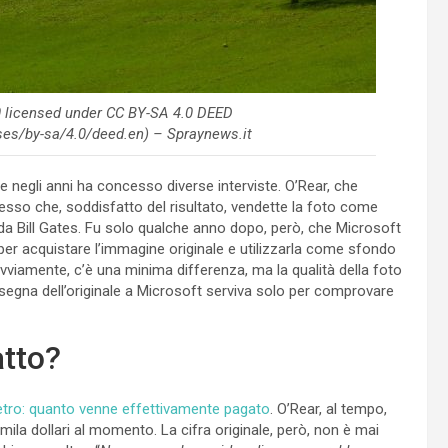
 licensed under CC BY-SA 4.0 DEED
ses/by-sa/4.0/deed.en) – Spraynews.it
e negli anni ha concesso diverse interviste. O’Rear, che
stesso che, soddisfatto del risultato, vendette la foto come
 da Bill Gates. Fu solo qualche anno dopo, però, che Microsoft
per acquistare l’immagine originale e utilizzarla come sfondo
ovviamente, c’è una minima differenza, ma la qualità della foto
nsegna dell’originale a Microsoft serviva solo per comprovare
atto?
etro: quanto venne effettivamente pagato
. O’Rear, al tempo,
0mila dollari al momento. La cifra originale, però, non è mai