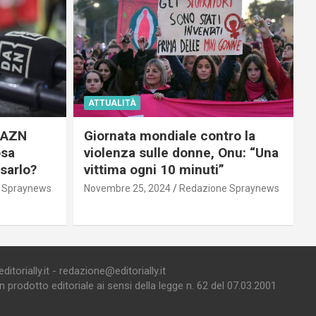
ATTUALITÀ
 DAZN
Giornata mondiale contro la
osa
violenza sulle donne, Onu: “Una
usarlo?
vittima ogni 10 minuti”
 Spraynews
Novembre 25, 2024
Redazione Spraynews
torially.it - redazione@editorially.it
prodotto editoriale ai sensi della legge n. 62 del 07.03.2001