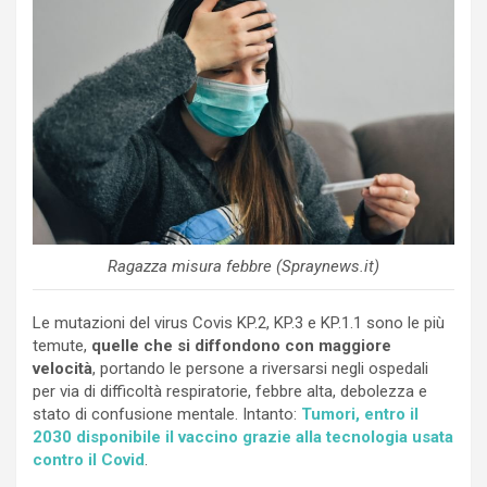
Ragazza misura febbre (Spraynews.it)
Le mutazioni del virus Covis KP.2, KP.3 e KP.1.1 sono le più
temute,
quelle che si diffondono con maggiore
velocità
, portando le persone a riversarsi negli ospedali
per via di difficoltà respiratorie, febbre alta, debolezza e
stato di confusione mentale. Intanto:
Tumori, entro il
2030 disponibile il vaccino grazie alla tecnologia usata
contro il Covid
.