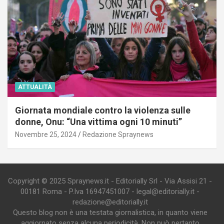
ATTUALITÀ
Giornata mondiale contro la violenza sulle
donne, Onu: “Una vittima ogni 10 minuti”
Novembre 25, 2024
Redazione Spraynews
Copyright © 2025 Spraynews.it - Editorially Srl - Via Assisi 21 -
00181 Roma - P.Iva 16947451007 - legal@editorially.it -
redazione@editorially.it
Questo blog non è una testata giornalistica, in quanto viene
aggiornato senza alcuna periodicità. Non può pertanto