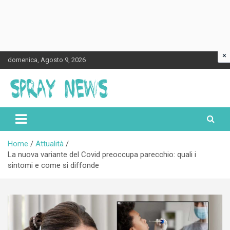
×
Skip
domenica, Agosto 9, 2026
to
content
Spraynews.it
Home
Attualità
La nuova variante del Covid preoccupa parecchio: quali i
sintomi e come si diffonde