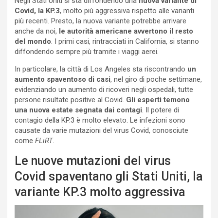
Negli Stati Uniti si sta diffondendo una
nuova variante di
Covid, la KP.3
, molto più aggressiva rispetto alle varianti
più recenti. Presto, la nuova variante potrebbe arrivare
anche da noi,
le autorità americane avvertono il resto
del mondo
. I primi casi, rintracciati in California, si stanno
diffondendo sempre più tramite i viaggi aerei.
In particolare, la città di Los Angeles sta riscontrando
un
aumento spaventoso di casi
, nel giro di poche settimane,
evidenziando un aumento di ricoveri negli ospedali, tutte
persone risultate positive al Covid.
Gli esperti temono
una nuova estate segnata dai contagi
. Il potere di
contagio della KP.3 è molto elevato. Le infezioni sono
causate da varie mutazioni del virus Covid, conosciute
come
FLiRT
.
Le nuove mutazioni del virus
Covid spaventano gli Stati Uniti, la
variante KP.3 molto aggressiva