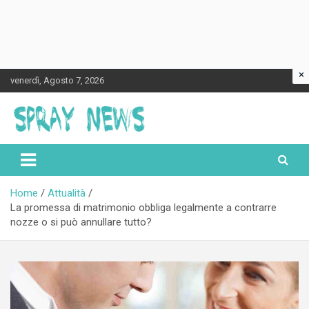
×
Skip
venerdì, Agosto 7, 2026
to
content
Spraynews.it
Home
Attualità
La promessa di matrimonio obbliga legalmente a contrarre
nozze o si può annullare tutto?