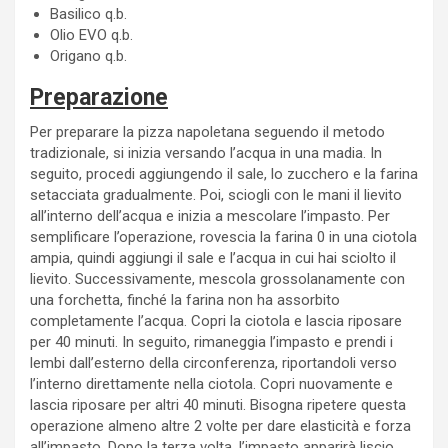
Basilico q.b.
Olio EVO q.b.
Origano q.b.
Preparazione
Per preparare la pizza napoletana seguendo il metodo
tradizionale, si inizia versando l’acqua in una madia. In
seguito, procedi aggiungendo il sale, lo zucchero e la farina
setacciata gradualmente. Poi, sciogli con le mani il lievito
all’interno dell’acqua e inizia a mescolare l’impasto. Per
semplificare l’operazione, rovescia la farina 0 in una ciotola
ampia, quindi aggiungi il sale e l’acqua in cui hai sciolto il
lievito. Successivamente, mescola grossolanamente con
una forchetta, finché la farina non ha assorbito
completamente l’acqua. Copri la ciotola e lascia riposare
per 40 minuti. In seguito, rimaneggia l’impasto e prendi i
lembi dall’esterno della circonferenza, riportandoli verso
l’interno direttamente nella ciotola. Copri nuovamente e
lascia riposare per altri 40 minuti. Bisogna ripetere questa
operazione almeno altre 2 volte per dare elasticità e forza
all’impasto. Dopo la terza volta, l’impasto apparirà liscio,