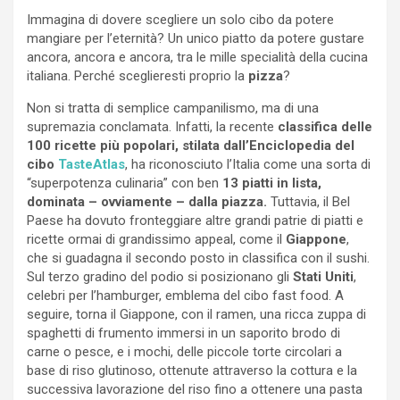
Immagina di dovere scegliere un solo cibo da potere
mangiare per l’eternità? Un unico piatto da potere gustare
ancora, ancora e ancora, tra le mille specialità della cucina
italiana. Perché sceglieresti proprio la
pizza
?
Non si tratta di semplice campanilismo, ma di una
supremazia conclamata. Infatti, la recente
classifica delle
100 ricette più popolari, stilata dall’Enciclopedia del
cibo
TasteAtlas
, ha riconosciuto l’Italia come una sorta di
“superpotenza culinaria” con ben
13 piatti in lista,
dominata – ovviamente – dalla piazza.
Tuttavia, il Bel
Paese ha dovuto fronteggiare altre grandi patrie di piatti e
ricette ormai di grandissimo appeal, come il
Giappone
,
che si guadagna il secondo posto in classifica con il sushi.
Sul terzo gradino del podio si posizionano gli
Stati Uniti
,
celebri per l’hamburger, emblema del cibo fast food. A
seguire, torna il Giappone, con il ramen, una ricca zuppa di
spaghetti di frumento immersi in un saporito brodo di
carne o pesce, e i mochi, delle piccole torte circolari a
base di riso glutinoso, ottenute attraverso la cottura e la
successiva lavorazione del riso fino a ottenere una pasta