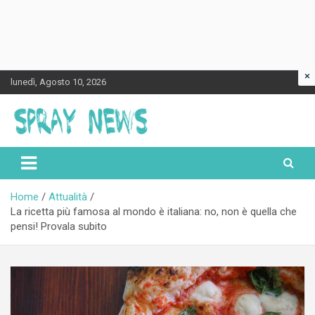
×
Skip
lunedì, Agosto 10, 2026
to
content
Spraynews.it
Home
Attualità
La ricetta più famosa al mondo è italiana: no, non è quella che
pensi! Provala subito