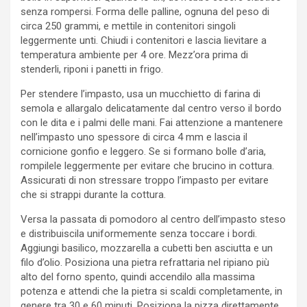
senza rompersi. Forma delle palline, ognuna del peso di
circa 250 grammi, e mettile in contenitori singoli
leggermente unti. Chiudi i contenitori e lascia lievitare a
temperatura ambiente per 4 ore. Mezz’ora prima di
stenderli, riponi i panetti in frigo.
Per stendere l’impasto, usa un mucchietto di farina di
semola e allargalo delicatamente dal centro verso il bordo
con le dita e i palmi delle mani. Fai attenzione a mantenere
nell’impasto uno spessore di circa 4 mm e lascia il
cornicione gonfio e leggero. Se si formano bolle d’aria,
rompilele leggermente per evitare che brucino in cottura.
Assicurati di non stressare troppo l’impasto per evitare
che si strappi durante la cottura.
Versa la passata di pomodoro al centro dell’impasto steso
e distribuiscila uniformemente senza toccare i bordi.
Aggiungi basilico, mozzarella a cubetti ben asciutta e un
filo d’olio. Posiziona una pietra refrattaria nel ripiano più
alto del forno spento, quindi accendilo alla massima
potenza e attendi che la pietra si scaldi completamente, in
genere tra 30 e 60 minuti. Posiziona la pizza direttamente