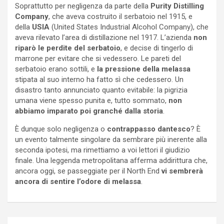
Soprattutto per negligenza da parte della
Purity Distilling
Company
, che aveva costruito il serbatoio nel 1915, e
della
USIA
(United States Industrial Alcohol Company), che
aveva rilevato l’area di distillazione nel 1917. L’azienda
non
riparò le perdite del serbatoio
, e decise di tingerlo di
marrone per evitare che si vedessero. Le pareti del
serbatoio erano sottili, e
la pressione della melassa
stipata al suo interno ha fatto sì che cedessero. Un
disastro tanto annunciato quanto evitabile: la pigrizia
umana viene spesso punita e, tutto sommato,
non
abbiamo imparato poi granché dalla storia
.
È dunque solo negligenza o
contrappasso dantesco
? È
un evento talmente singolare da sembrare più inerente alla
seconda ipotesi, ma rimettiamo a voi lettori il giudizio
finale. Una leggenda metropolitana afferma addirittura che,
ancora oggi, se passeggiate per il North End
vi sembrerà
ancora di sentire l’odore di melassa
.