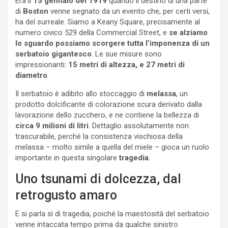
Era il
15 gennaio del 1919
quando il destino di una parte
di
Boston
venne segnato da un evento che, per certi versi,
ha del surreale. Siamo a Keany Square, precisamente al
numero civico 529 della Commercial Street, e
se alziamo
lo sguardo possiamo scorgere tutta l’imponenza di un
serbatoio gigantesco
. Le sue misure sono
impressionanti:
15 metri di altezza, e 27 metri di
diametro
.
Il serbatoio è adibito allo stoccaggio di
melassa
, un
prodotto dolcificante di colorazione scura derivato dalla
lavorazione dello zucchero, e ne contiene la bellezza di
circa 9 milioni di litri
. Dettaglio assolutamente non
trascurabile, perché la consistenza vischiosa della
melassa – molto simile a quella del miele – gioca un ruolo
importante in questa singolare
tragedia
.
Uno tsunami di dolcezza, dal
retrogusto amaro
E si parla sì di tragedia, poiché la maestosità del serbatoio
venne intaccata tempo prima da qualche sinistro