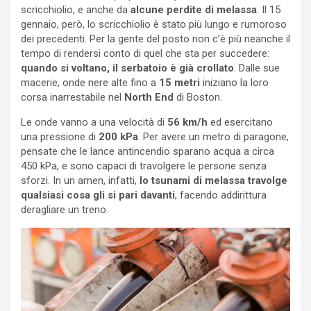
scricchiolio, e anche da
alcune perdite di melassa
. Il 15
gennaio, però, lo scricchiolio è stato più lungo e rumoroso
dei precedenti. Per la gente del posto non c’è più neanche il
tempo di rendersi conto di quel che sta per succedere:
quando si voltano, il serbatoio è già crollato
. Dalle sue
macerie, onde nere alte fino a
15 metri
iniziano la loro
corsa inarrestabile nel
North End
di Boston.
Le onde vanno a una velocità di
56 km/h
ed esercitano
una pressione di
200 kPa
. Per avere un metro di paragone,
pensate che le lance antincendio sparano acqua a circa
450 kPa, e sono capaci di travolgere le persone senza
sforzi. In un amen, infatti,
lo tsunami di melassa travolge
qualsiasi cosa gli si pari davanti
, facendo addirittura
deragliare un treno.