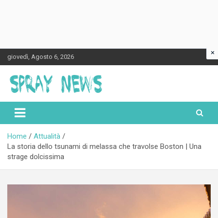
×
Skip
giovedì, Agosto 6, 2026
to
content
Spraynews.it
Home
Attualità
La storia dello tsunami di melassa che travolse Boston | Una
strage dolcissima