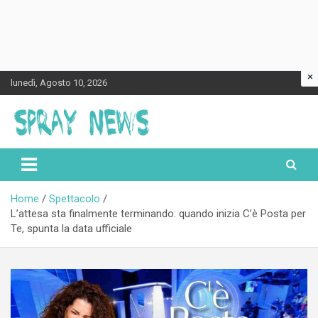
×
Skip
lunedì, Agosto 10, 2026
to
content
Spraynews.it
Home
Spettacolo
L’attesa sta finalmente terminando: quando inizia C’è Posta per
Te, spunta la data ufficiale