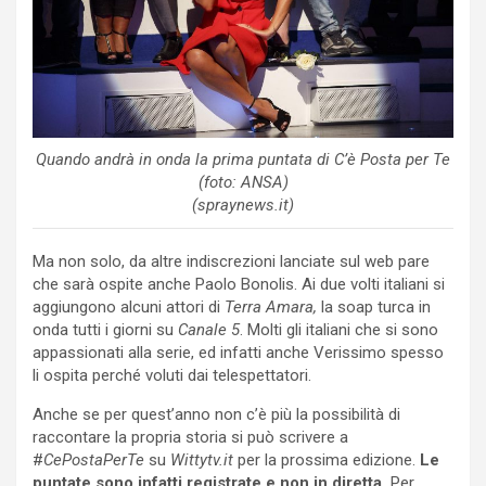
Quando andrà in onda la prima puntata di C’è Posta per Te
(foto: ANSA)
(spraynews.it)
Ma non solo, da altre indiscrezioni lanciate sul web pare
che sarà ospite anche Paolo Bonolis. Ai due volti italiani si
aggiungono alcuni attori di
Terra Amara,
la soap turca in
onda tutti i giorni su
Canale 5
. Molti gli italiani che si sono
appassionati alla serie, ed infatti anche Verissimo spesso
li ospita perché voluti dai telespettatori.
Anche se per quest’anno non c’è più la possibilità di
raccontare la propria storia si può scrivere a
#
CePostaPerTe
su
Wittytv.it
per la prossima edizione.
Le
puntate sono infatti registrate e non in diretta.
Per