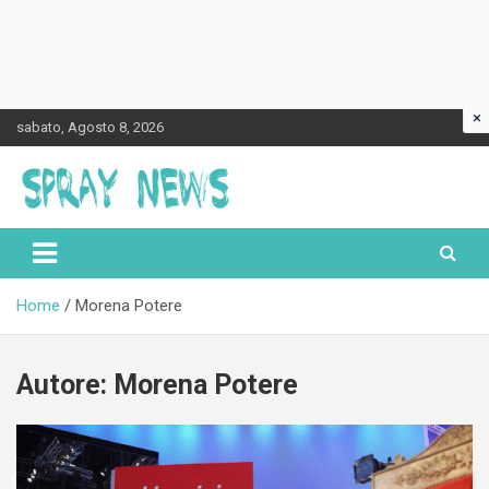
×
Skip
sabato, Agosto 8, 2026
to
content
Spraynews.it
Home
Morena Potere
Autore:
Morena Potere