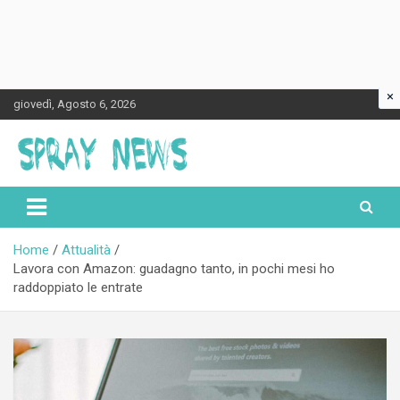
×
Skip
giovedì, Agosto 6, 2026
to
content
Spraynews.it
Home
Attualità
Lavora con Amazon: guadagno tanto, in pochi mesi ho
raddoppiato le entrate