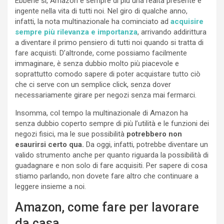
Ebbene sì, Amazon è sempre di più una realtà presente e
ingente nella vita di tutti noi. Nel giro di qualche anno,
infatti, la nota multinazionale ha cominciato ad
acquisire
sempre più rilevanza e importanza
, arrivando addirittura
a diventare il primo pensiero di tutti noi quando si tratta di
fare acquisti. D’altronde, come possiamo facilmente
immaginare, è senza dubbio molto più piacevole e
soprattutto comodo sapere di poter acquistare tutto ciò
che ci serve con un semplice click, senza dover
necessariamente girare per negozi senza mai fermarci.
Insomma, col tempo la multinazionale di Amazon ha
senza dubbio coperto sempre di più l’utilità e le funzioni dei
negozi fisici, ma le sue possibilità
potrebbero non
esaurirsi certo qua.
Da oggi, infatti, potrebbe diventare un
valido strumento anche per quanto riguarda la possibilità di
guadagnare e non solo di fare acquisiti. Per sapere di cosa
stiamo parlando, non dovete fare altro che continuare a
leggere insieme a noi.
Amazon, come fare per lavorare
da casa