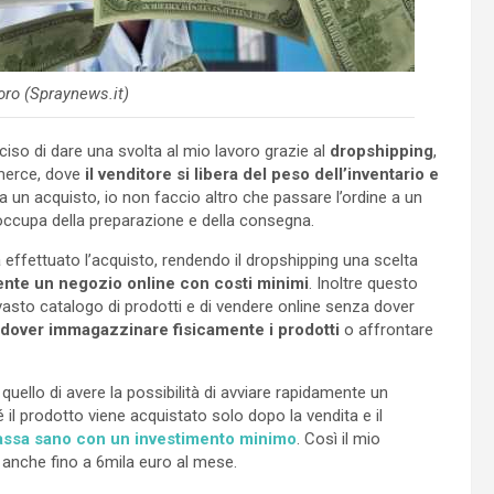
oro (Spraynews.it)
iso di dare una svolta al mio lavoro grazie al
dropshipping
,
mmerce, dove
il venditore si libera del peso dell’inventario e
a un acquisto, io non faccio altro che passare l’ordine a un
 occupa della preparazione e della consegna.
a effettuato l’acquisto, rendendo il dropshipping una scelta
ente un negozio online con costi minimi
. Inoltre questo
vasto catalogo di prodotti e di vendere online senza dover
dover immagazzinare fisicamente i prodotti
o affrontare
è quello di avere la possibilità di avviare rapidamente un
 il prodotto viene acquistato solo dopo la vendita e il
 cassa sano con un investimento minimo
. Così il mio
 anche fino a 6mila euro al mese.