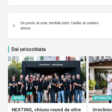
Navigazione
Un posto al sole, terribile lutto: l’addio al celebre
articoli
attore
Dai un'occhiata
SPORT
ATTUALITÀ
NEXTING, chiuso round da oltre
Uroclini