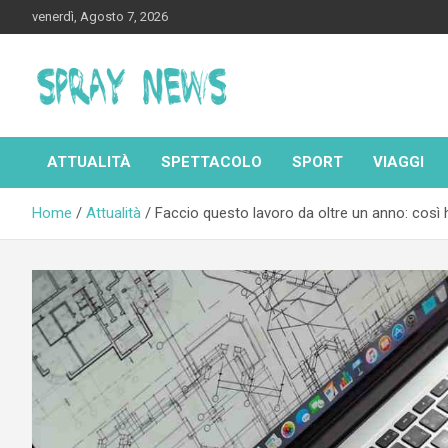
Skip
venerdì, Agosto 7, 2026
to
content
Spraynews.it
ATTUALITÀ
SPETTACOLO
SPORT
VIAGGI
Home
Attualità
Faccio questo lavoro da oltre un anno: così ho