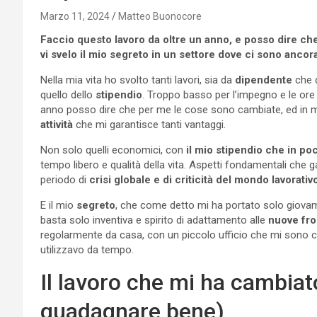
Marzo 11, 2024
Matteo Buonocore
Faccio questo lavoro da oltre un anno, e posso dire che 
vi svelo il mio segreto in un settore dove ci sono ancor
Nella mia vita ho svolto tanti lavori, sia da
dipendente
che 
quello dello
stipendio
. Troppo basso per l’impegno e le ore
anno posso dire che per me le cose sono cambiate, ed in meg
attività
che mi garantisce tanti vantaggi.
Non solo quelli economici, con
il mio stipendio che in poc
tempo libero e qualità della vita. Aspetti fondamentali che 
periodo di
crisi globale e di criticità del mondo lavorativ
E il mio
segreto
, che come detto mi ha portato solo giovamen
basta solo inventiva e spirito di adattamento alle
nuove fro
regolarmente da casa, con un piccolo ufficio che mi sono 
utilizzavo da tempo.
Il lavoro che mi ha cambiato
guadagnare bene)