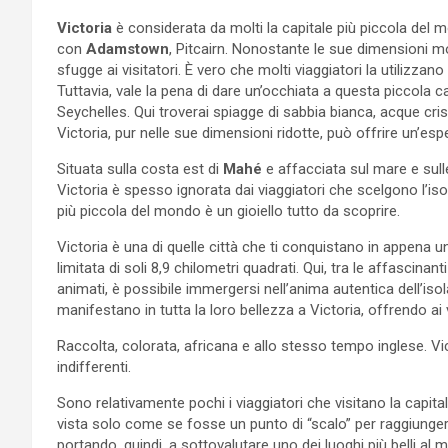
Victoria
è considerata da molti la capitale più piccola del
con
Adamstown
, Pitcairn. Nonostante le sue dimensioni
sfugge ai visitatori. È vero che molti viaggiatori la utiliz
Tuttavia, vale la pena di dare un’occhiata a questa piccola cap
Seychelles. Qui troverai spiagge di sabbia bianca, acque crist
Victoria, pur nelle sue dimensioni ridotte, può offrire un’espe
Situata sulla costa est di
Mahé
e affacciata sul mare e sull
Victoria è spesso ignorata dai viaggiatori che scelgono l’isol
più piccola del mondo è un gioiello tutto da scoprire.
Victoria è una di quelle città che ti conquistano in appena
limitata di soli 8,9 chilometri quadrati. Qui, tra le affascinanti 
animati, è possibile immergersi nell’anima autentica dell’isola
manifestano in tutta la loro bellezza a Victoria, offrendo ai
Raccolta, colorata, africana e allo stesso tempo inglese. Vic
indifferenti.
Sono relativamente pochi i viaggiatori che visitano la cap
vista solo come se fosse un punto di “scalo” per raggiungere
portando, quindi, a sottovalutare uno dei luoghi più belli al 