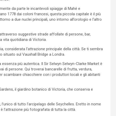
nte da parte le incantevoli spiagge di Mahé e
no 1778 dai coloni francesi, questa piccola capitale è il più
orno a due nuclei principali, uno intorno all’orologio e l’altro
, attraverso suggestive strade affollate di persone, bar,
a vita quotidiana di Victoria.
a, considerata l’attrazione principale della città. Se ti sembra
gio situato sul Vauxhall Bridge a Londra.
 sua essenza più autentica. Il Sir Selwyn Selwyn-Clarke Market è
i di persone. Qui troverai bancarelle di frutta, verdura,
er scambiare chiacchiere con i produttori locali e gli abitanti
Gardens, il giardino botanico di Victoria, che conserva e
’unico di tutto l’arcipelago delle Seychelles. Eretto in nome
 è l’attrazione più fotografata di tutta la città.