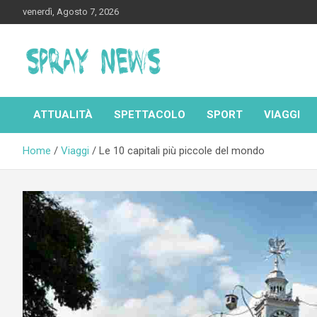
Skip
venerdì, Agosto 7, 2026
to
content
Spraynews.it
ATTUALITÀ
SPETTACOLO
SPORT
VIAGGI
Home
Viaggi
Le 10 capitali più piccole del mondo