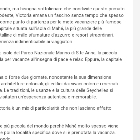
 mondo, ma bisogna sottolienare che condivide questo primato
 modeste, Victoria emana un fascino senza tempo che spesso
zano come punto di partenza per le mete vacanziere più famose.
itale situata sull’isola di Mahé, la più grande delle
alline di mille sfumature d’azzurro e resort straordinari.
rienza indimenticabile ai viaggiatori.
e isole del Parco Nazionale Marino di S.te Anne, la piccola
a per vacanze all’insegna di pace e relax. Eppure, la capitale
 una o forse due giornate, nonostante la sua dimensione
architetture coloniali, gli edifici dai vivaci colori e i mercati
. Le tradizioni, le usanze e la cultura delle Seychelles si
 visitatori un’esperienza autentica e memorabile.
toria è un mix di particolarità che non lasciano affatto
itale più piccola del mondo perché Mahé molto spesso viene
 poi la località specifica dove si è prenotata la vacanza,
mondo.