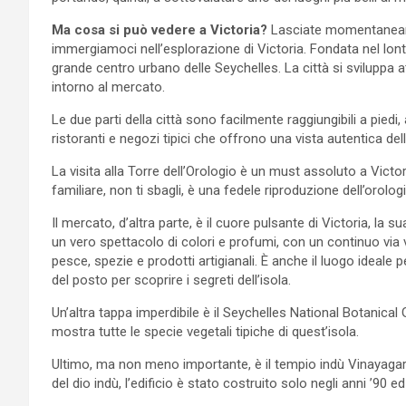
Ma cosa si può vedere a Victoria?
Lasciate momentaneame
immergiamoci nell’esplorazione di Victoria. Fondata nel lonta
grande centro urbano delle Seychelles. La città si sviluppa att
intorno al mercato.
Le due parti della città sono facilmente raggiungibili a piedi
ristoranti e negozi tipici che offrono una vista autentica dell
La visita alla Torre dell’Orologio è un must assoluto a Victori
familiare, non ti sbagli, è una fedele riproduzione dell’orolo
Il mercato, d’altra parte, è il cuore pulsante di Victoria, la
un vero spettacolo di colori e profumi, con un continuo via va
pesce, spezie e prodotti artigianali. È anche il luogo ideale p
del posto per scoprire i segreti dell’isola.
Un’altra tappa imperdibile è il Seychelles National Botanical 
mostra tutte le specie vegetali tipiche di quest’isola.
Ultimo, ma non meno importante, è il tempio indù Vinayagar, l
del dio indù, l’edificio è stato costruito solo negli anni ’90 ed