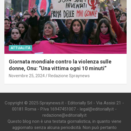
ATTUALITÀ
Giornata mondiale contro la violenza sulle
donne, Onu: “Una vittima ogni 10 minuti”
Novembre 25, 2024
Redazione Spraynews
Copyright © 2025 Spraynews.it - Editorially Srl - Via Assisi 21 -
00181 Roma - P.Iva 16947451007 - legal@editorially.it -
redazione@editorially.it
Questo blog non è una testata giornalistica, in quanto viene
aggiornato senza alcuna periodicità. Non può pertanto