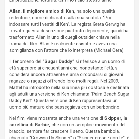
Allan, il migliore amico di Ken,
ha solo una qualità
redentrice, come dichiarato sulla sua scatola: “Può
indossare tutti i vestiti di Ken”. La regista Greta Gerwig ha
trovato questa descrizione piuttosto deprimente, quindi ha
trasformato Allan in uno di quegli outsider chiave nella
trama del film. Allan è realmente esistito e aveva una
somiglianza con l’attore che lo interpreta (Michael Cera).
Il fenomeno del
“Sugar Daddy”
si riferisce a un uomo di
età superiore ai cinquant’anni che, nonostante l’età, si
considera ancora attraente e ama circondarsi di giovani
ragazze o ragazzi offrendo loro molti regali. Nel 2009,
Mattel ha introdotto nella sua linea più costosa e destinata
agli adulti una versione di Ken chiamata “Palm Beach Sugar
Daddy Ken”. Questa versione di Ken rappresentava un
uomo più maturo che passeggiava con un barboncino.
Nel film, viene mostrata anche una versione di
Skipper, la
sorellina di Barbie,
che con un semplice movimento del
braccio, sembra far crescere il seno. Questa bambola,
chiamata “Growing Up Skipper” o “Skipper cresce con te”, è