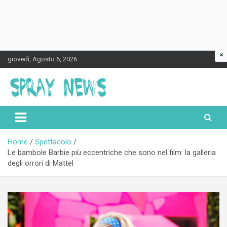
×
Skip
giovedì, Agosto 6, 2026
to
content
Spraynews.it
Home
Spettacolo
Le bambole Barbie più eccentriche che sono nel film: la galleria
degli orrori di Mattel