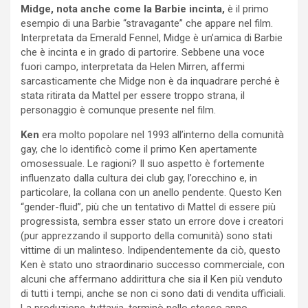
Midge, nota anche come la Barbie incinta,
è il primo
esempio di una Barbie “stravagante” che appare nel film.
Interpretata da Emerald Fennel, Midge è un’amica di Barbie
che è incinta e in grado di partorire. Sebbene una voce
fuori campo, interpretata da Helen Mirren, affermi
sarcasticamente che Midge non è da inquadrare perché è
stata ritirata da Mattel per essere troppo strana, il
personaggio è comunque presente nel film.
Ken
era molto popolare nel 1993 all’interno della comunità
gay, che lo identificò come il primo Ken apertamente
omosessuale. Le ragioni? Il suo aspetto è fortemente
influenzato dalla cultura dei club gay, l’orecchino e, in
particolare, la collana con un anello pendente. Questo Ken
“gender-fluid”, più che un tentativo di Mattel di essere più
progressista, sembra esser stato un errore dove i creatori
(pur apprezzando il supporto della comunità) sono stati
vittime di un malinteso. Indipendentemente da ciò, questo
Ken è stato uno straordinario successo commerciale, con
alcuni che affermano addirittura che sia il Ken più venduto
di tutti i tempi, anche se non ci sono dati di vendita ufficiali.
La produzione, tuttavia, terminò nello stesso anno.