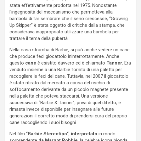
stata effettivamente prodotta nel 1975. Nonostante
l’ingegnosità del meccanismo che permetteva alla
bambola di far sembrare che il seno crescesse, “Growing
Up Skipper” è stata oggetto di critiche dalla stampa, che
considerava inappropriato utilizzare una bambola per
trattare il tema della pubertà..
Nella casa stramba di Barbie, si può anche vedere un cane
che produce feci giocattolo ininterrottamente. Anche
questo
cane
è esistito davvero ed è chiamato
Tanner
. Era
venduto insieme a una Barbie fornita di una paletta per
raccogliere le feci del cane. Tuttavia, nel 2007 il giocattolo
è stato ritirato dal mercato a causa del rischio di
soffocamento derivante da un piccolo magnete presente
nella paletta che poteva staccarsi. Una versione
successiva di “Barbie & Tanner”, priva di quel difetto, è
rimasta invece disponibile per insegnare alle future
generazioni il corretto modo di prendersi cura del proprio
cane raccogliendo i suoi bisogni.
Nel film “
Barbie
Stereotipo
“,
interpretato
in modo
sorprendente
da Margot Robbie
, la celebre icona bionda