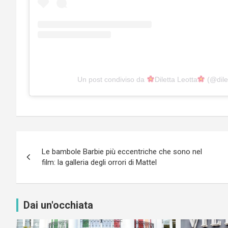
Un post condiviso da
Diletta Leotta
(@dilet
Navigazione
Le bambole Barbie più eccentriche che sono nel
articoli
film: la galleria degli orrori di Mattel
Dai un'occhiata