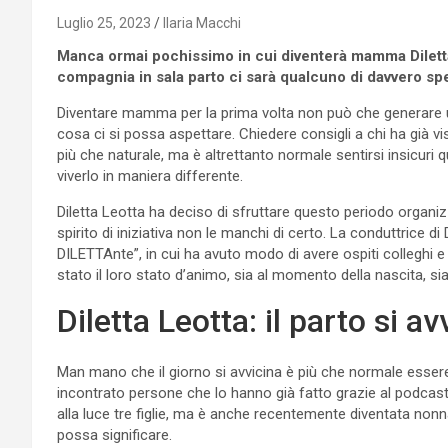
Luglio 25, 2023
Ilaria Macchi
Manca ormai pochissimo in cui diventerà mamma Diletta
compagnia in sala parto ci sarà qualcuno di davvero spec
Diventare mamma per la prima volta non può che generare
cosa ci si possa aspettare. Chiedere consigli a chi ha già 
più che naturale, ma è altrettanto normale sentirsi insicu
viverlo in maniera differente.
Diletta Leotta ha deciso di sfruttare questo periodo organiz
spirito di iniziativa non le manchi di certo. La conduttrice
DILETTAnte”, in cui ha avuto modo di avere ospiti colleghi e
stato il loro stato d’animo, sia al momento della nascita, sia
Diletta Leotta: il parto si av
Man mano che il giorno si avvicina è più che normale essere 
incontrato persone che lo hanno già fatto grazie al podcast
alla luce tre figlie, ma è anche recentemente diventata nonn
possa significare.