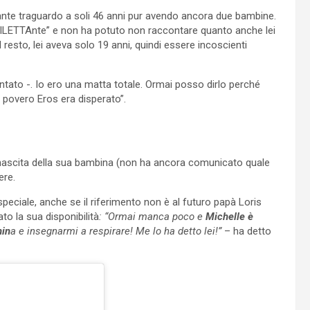
rtante traguardo a soli 46 anni pur avendo ancora due bambine.
 DILETTAnte” e non ha potuto non raccontare quanto anche lei
resto, lei aveva solo 19 anni, quindi essere incoscienti
tato -. Io ero una matta totale. Ormai posso dirlo perché
l povero Eros era disperato”.
nascita della sua bambina (non ha ancora comunicato quale
ere.
peciale, anche se il riferimento non è al futuro papà Loris
ato la sua disponibilità
: “Ormai manca poco e
Michelle è
nin
a e insegnarmi a respirare! Me lo ha detto lei!”
– ha detto