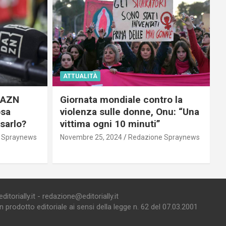
ATTUALITÀ
 DAZN
Giornata mondiale contro la
osa
violenza sulle donne, Onu: “Una
usarlo?
vittima ogni 10 minuti”
 Spraynews
Novembre 25, 2024
Redazione Spraynews
torially.it - redazione@editorially.it
prodotto editoriale ai sensi della legge n. 62 del 07.03.2001