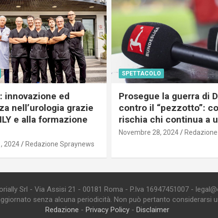
SPETTACOLO
c: innovazione ed
Prosegue la guerra di
a nell’urologia grazie
contro il “pezzotto”: c
ILY e alla formazione
rischia chi continua a 
Novembre 28, 2024
Redazione
, 2024
Redazione Spraynews
ially Srl - Via Assisi 21 - 00181 Roma - P.Iva 16947451007 - legal@edi
aggiornato senza alcuna periodicità. Non può pertanto considerarsi un 
Redazione
-
Privacy Policy
-
Disclaimer