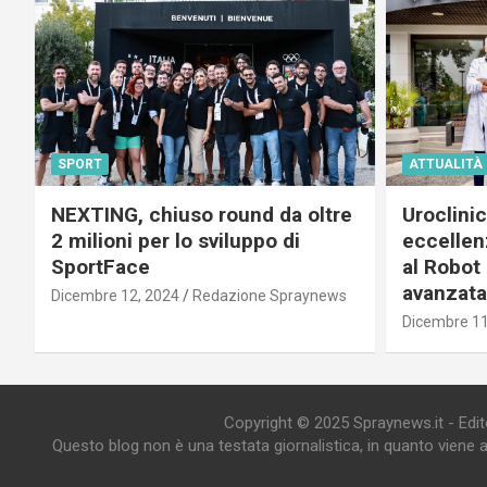
SPORT
ATTUALITÀ
NEXTING, chiuso round da oltre
Uroclini
2 milioni per lo sviluppo di
eccellenz
SportFace
al Robot 
avanzata
Dicembre 12, 2024
Redazione Spraynews
Dicembre 11
Copyright © 2025 Spraynews.it - Editor
Questo blog non è una testata giornalistica, in quanto viene 