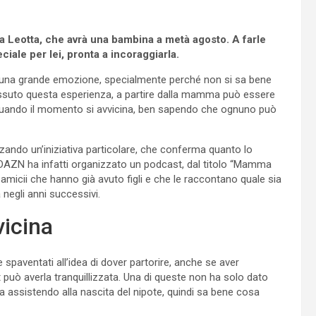
 Leotta, che avrà una bambina a metà agosto. A farle
iale per lei, pronta a incoraggiarla.
 una grande emozione, specialmente perché non si sa bene
vissuto questa esperienza, a partire dalla mamma può essere
ri quando il momento si avvicina, ben sapendo che ognuno può
zando un’iniziativa particolare, che conferma quanto lo
 di DAZN ha infatti organizzato un podcast, dal titolo “Mamma
 amicii che hanno già avuto figli e che le raccontano quale sia
 negli anni successivi.
vicina
spaventati all’idea di dover partorire, anche se aver
 può averla tranquillizzata. Una di queste non ha solo dato
a assistendo alla nascita del nipote, quindi sa bene cosa