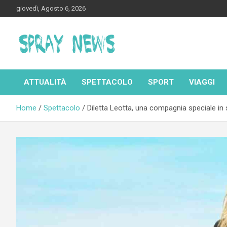
Skip
giovedì, Agosto 6, 2026
to
content
Spraynews.it
ATTUALITÀ
SPETTACOLO
SPORT
VIAGGI
Home
Spettacolo
Diletta Leotta, una compagnia speciale in 