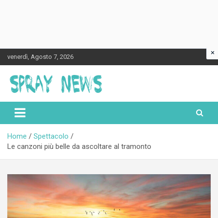
×
Skip
venerdì, Agosto 7, 2026
to
content
Spraynews.it
Home
Spettacolo
Le canzoni più belle da ascoltare al tramonto