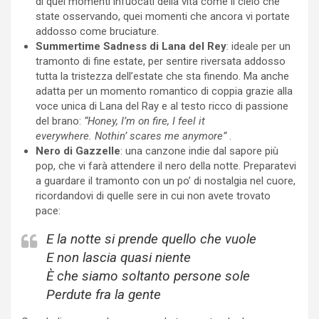
di quei momenti infuocati della vita come il cielo che
state osservando, quei momenti che ancora vi portate
addosso come bruciature.
Summertime Sadness di Lana del Rey
: ideale per un
tramonto di fine estate, per sentire riversata addosso
tutta la tristezza dell’estate che sta finendo. Ma anche
adatta per un momento romantico di coppia grazie alla
voce unica di Lana del Ray e al testo ricco di passione
del brano:
“Honey, I’m on fire, I feel it
everywhere. Nothin’ scares me anymore”
.
Nero di Gazzelle
: una canzone indie dal sapore più
pop, che vi farà attendere il nero della notte. Preparatevi
a guardare il tramonto con un po’ di nostalgia nel cuore,
ricordandovi di quelle sere in cui non avete trovato
pace:
E la notte si prende quello che vuole
E non lascia quasi niente
È che siamo soltanto persone sole
Perdute fra la gente