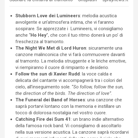
Stubborn Love dei Lumineers
: melodia acustica
avvolgente e un’atmosfera intima, che vi faranno
sospirare. Se apprezzate i Lumineers, vi consigliamo
anche “
Ho Hey
”, che con il tuo ritmo donerà un po’ di
freschezza al tramonto.
The Night We Met di Lord Huron
: sicuramente una
canzone malinconica che vi farà commuovere davanti
al tramonto. La melodia struggente e le liriche emotive,
vi riempiranno il cuore di rimpianto e desiderio.
Follow the sun di Xavier Rudd
: la voce calda e
delicata del cantante vi accompagnerà tra i colori del
cielo, all’inseguimento sole. “
So follow, follow the sun,
t
he direction of the birds.
The direction of love”.
The Funeral dei Band of Horses
: una canzone che
saprà portarvi lontano con la memoria e instillare un
tocco di dolorosa nostalgia nel vostro cuore.
Catching Fire dei Sum 41
: un brano indie alternativo
della famosa rock band. Vi consigliamo di ascoltarlo
nella sua versione acustica. La canzone saprà ricordarvi