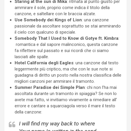
Staring at the sun di Mika
: ritmata al punto giusto per
ammirare il sole, proprio come indica il titolo della
canzone, e saltellare con le braccia alzate.
Use Somebody dei Kings of Lion
: una canzone
passionale da ascoltare soprattutto se stai ammirando
il cielo con qualcuno di speciale.
Somebody That I Used to Know di Gotye ft. Kimbra
:
romantica e dal sapore malinconico, questa canzone
fa riflettere sul passato e sui ricordi che ci siamo
lasciati alle spalle.
Hotel California degli Eagles
: una canzone dal testo
leggermente più criptico, ma che con le sue note si
guadagna di diritto un posto nella nostra classifica delle
migliori canzoni per ammirare il tramonto.
Summer Paradise dei Simple Plan
: chi non l’ha mai
ascoltata durante un tramonto in spiaggia? Se non lo
avete mai fatto, vi invitiamo vivamente a rimediare all’
errore e cantare a squarciagola verso il mare il testo
della canzone:
I will find my way back to where