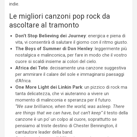
indie.
Le migliori canzoni pop rock da
ascoltare al tramonto
Don’t Stop Believing dei Journey
: energica e piena di
vita, vi consentirà di salutare il giorno con il ritmo giusto.
The Boys of Summer di Don Henley
: leggermente più
nostalgica e malinconica, per fare in modo che il vostro
cuore si scaldi insieme ai colori del cielo.
Africa dei Toto
: decisamente una canzone suggestiva
per ammirare il calare del sole e immaginarsi paesaggi
d’Africa.
One More Light dei Linkin Park
: un pizzico di rock ma
tanta delicatezza, che vi aiuteranno a vivere un
momento di malinconia e speranza per il futuro.
“We saw brilliance, when the world, was asleep. There
are things that we can have, but can’t keep”
il testo della
canzone è un po’ un colpo al cuore, soprattutto se
pensiamo al triste destino di Chester Bennington, il
cantautore leader della band.