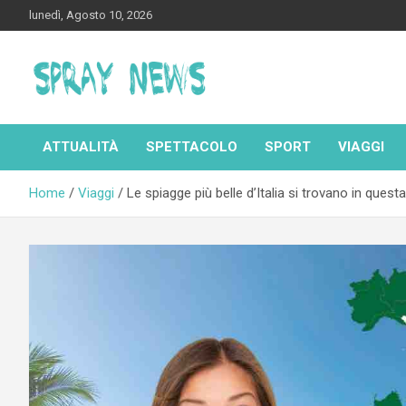
Skip
lunedì, Agosto 10, 2026
to
content
Spraynews.it
ATTUALITÀ
SPETTACOLO
SPORT
VIAGGI
Home
Viaggi
Le spiagge più belle d’Italia si trovano in quest