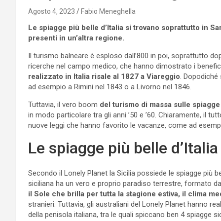
Agosto 4, 2023
Fabio Meneghella
Le spiagge più belle d’Italia si trovano soprattutto in 
presenti in un’altra regione.
Il turismo balneare è esploso dall’800 in poi, soprattutto dop
ricerche nel campo medico, che hanno dimostrato i benefici 
realizzato in Italia risale al 1827 a Viareggio
. Dopodiché s
ad esempio a Rimini nel 1843 o a Livorno nel 1846.
Tuttavia, il vero boom
del turismo di massa sulle spiagge
in modo particolare tra gli anni ’50 e ’60. Chiaramente, il tu
nuove leggi che hanno favorito le vacanze, come ad esempio
Le spiagge più belle d’Italia
Secondo il Lonely Planet la Sicilia possiede le spiagge più bell
siciliana ha un vero e proprio paradiso terrestre, formato da
il Sole che brilla per tutta la stagione estiva, il clima m
stranieri. Tuttavia, gli australiani del Lonely Planet hanno r
della penisola italiana, tra le quali spiccano ben 4 spiagge si