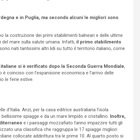
Sardegna e in Puglia, ma secondo alcuni le migliori sono
o la costruzione dei primi stabilimenti balneari e delle ultime
del mare sulla salute umana. Infatti,
il primo stabilimento
ono nati tantissimi altri lidi su tutto il territorio italiano, come
 italiane si è verificato dopo la Seconda Guerra Mondiale
,
tto è coinciso con l’espansione economica e l’arrivo delle
 le ferie estive.
e d’Italia. Anzi, per la casa editrice australiana l’isola
 bellissime spiagge e da un mare limpido e cristallino.
Inoltre,
editerraneo
e i paesaggi mozzafiato fanno impazzire tutti gli
ealizzato una classifica che raggruppa le 17 spiagge migliori
ciliane collocate addirittura tra le prime 10. Al quarto posto si