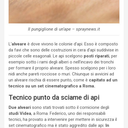
Il pungiglione di un’ape – spraynews.it
L’
alveare
è dove vivono le colonie d’api. Esso è composto
da favi che sono delle costruzioni in cera d’api suddivise in
piccole celle esagonali. Le api scelgono
posti riparati
, per
esempio sotto i rami degli alberi o nell’incavo dei tronchi
per formare il proprio alveare. Spesso scelgono per i loro
nidi anche pareti rocciose o muri. Chiunque si avvicini ad
un alveare rischia di essere punto, come è
capitato ad un
tecnico su un set cinematografico a Roma.
Tecnico punto da sciame di api
Due alveari
sono stati trovati sotto il cornicione degli
studi Videa
, a Roma. Federico, uno dei responsabili
tecnici, ha provato a intervenire per mettere in sicurezza il
set cinematografico ma è stato aggredito dalle api.
In