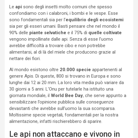
Le
api
sono degli insetti molto comuni che spesso
confondiamo con i calabroni, i bombi e le vespe. Esse
sono fondamentali sia per l’
equilibrio degli ecosistemi
sia per gli esseri umani. Basti pensare che nel mondo il
90% delle
piante selvatiche
e il 75% di
quelle coltivate
vengono impollinate dalle api. Senza di esse l’uomo
avrebbe difficoltà a trovare cibo e non potrebbe
alimentarsi, al di là del miele che producono grazie al
nettare dei fiori.
Al mondo esistono oltre
20.000 specie
appartenenti al
genere Apis. Di queste, 800 si trovano in Europa e sono
lunghe dai 12 ai 20 mm. La loro vita media può variare da
30 giorni a 5 anni. L’Onu per tutelarle ha istituito una
giornata mondiale, il
World Bee Day
, che serve appunto a
sensibilizzare l’opinione pubblica sulle conseguenze
devastanti che avrebbe sull’uomo la sua scomparsa.
Moltissime specie vegetali, fondamentali per la nostra
alimentazione, infatti rischierebbero di sparire.
Le api non attaccano e vivono in