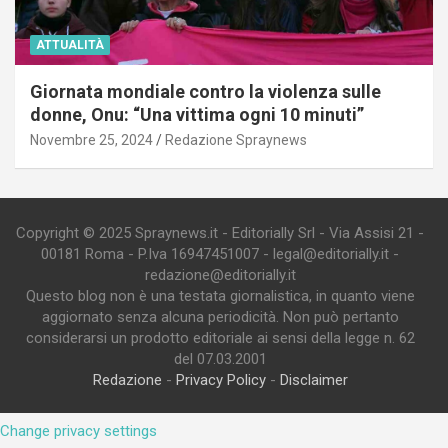
ATTUALITÀ
Giornata mondiale contro la violenza sulle
donne, Onu: “Una vittima ogni 10 minuti”
Novembre 25, 2024
Redazione Spraynews
Copyright © 2025 Spraynews.it - Editorially Srl - Via Assisi 21 -
00181 Roma - P.Iva 16947451007 - legal@editorially.it -
redazione@editorially.it
Questo blog non è una testata giornalistica, in quanto viene
aggiornato senza alcuna periodicità. Non può pertanto
considerarsi un prodotto editoriale ai sensi della legge n. 62
del 07.03.2001
Redazione
-
Privacy Policy
-
Disclaimer
Change privacy settings