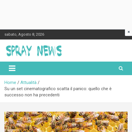
×
Skip
sabato, Agosto 8, 2026
to
content
Spraynews.it
Home
Attualità
Su un set cinematografico scatta il panico: quello che è
successo non ha precedenti