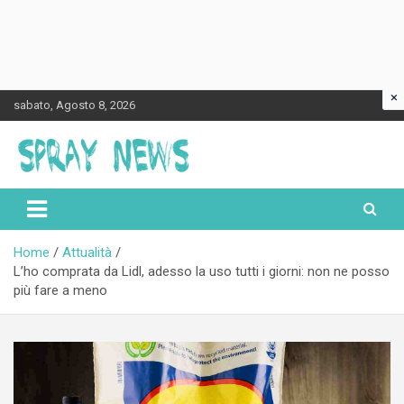
×
Skip
sabato, Agosto 8, 2026
to
content
Spraynews.it
Home
Attualità
L’ho comprata da Lidl, adesso la uso tutti i giorni: non ne posso
più fare a meno