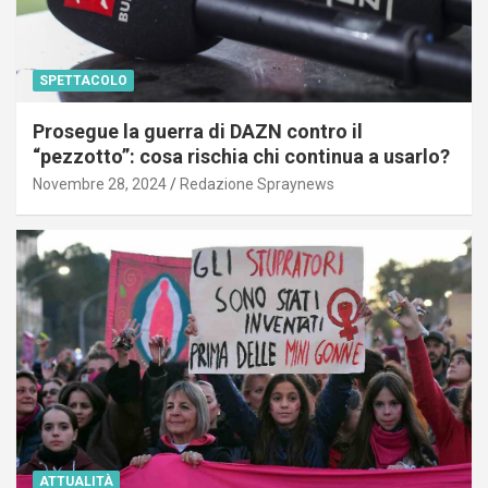
SPETTACOLO
Prosegue la guerra di DAZN contro il
“pezzotto”: cosa rischia chi continua a usarlo?
Novembre 28, 2024
Redazione Spraynews
ATTUALITÀ