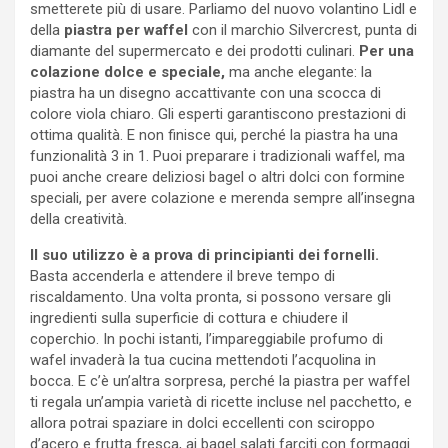
smetterete più di usare. Parliamo del nuovo volantino Lidl e
della
piastra per waffel
con il marchio Silvercrest, punta di
diamante del supermercato e dei prodotti culinari.
Per una
colazione dolce e speciale,
ma anche elegante: la
piastra ha un disegno accattivante con una scocca di
colore viola chiaro. Gli esperti garantiscono prestazioni di
ottima qualità. E non finisce qui, perché la piastra ha una
funzionalità 3 in 1. Puoi preparare i tradizionali waffel, ma
puoi anche creare deliziosi bagel o altri dolci con formine
speciali, per avere colazione e merenda sempre all’insegna
della creatività.
Il suo utilizzo è a prova di principianti dei fornelli.
Basta accenderla e attendere il breve tempo di
riscaldamento. Una volta pronta, si possono versare gli
ingredienti sulla superficie di cottura e chiudere il
coperchio. In pochi istanti, l’impareggiabile profumo di
wafel invaderà la tua cucina mettendoti l’acquolina in
bocca. E c’è un’altra sorpresa, perché la piastra per waffel
ti regala un’ampia varietà di ricette incluse nel pacchetto, e
allora potrai spaziare in dolci eccellenti con sciroppo
d’acero e frutta fresca, ai bagel salati farciti con formaggi