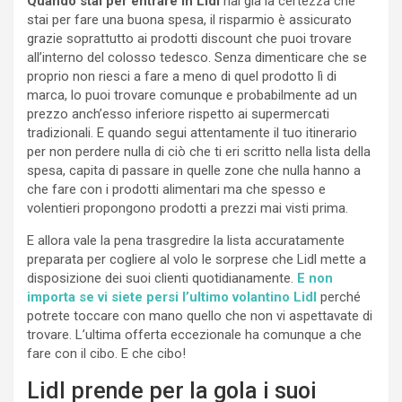
Quando stai per entrare in Lidl
hai già la certezza che
stai per fare una buona spesa, il risparmio è assicurato
grazie soprattutto ai prodotti discount che puoi trovare
all’interno del colosso tedesco. Senza dimenticare che se
proprio non riesci a fare a meno di quel prodotto lì di
marca, lo puoi trovare comunque e probabilmente ad un
prezzo anch’esso inferiore rispetto ai supermercati
tradizionali. E quando segui attentamente il tuo itinerario
per non perdere nulla di ciò che ti eri scritto nella lista della
spesa, capita di passare in quelle zone che nulla hanno a
che fare con i prodotti alimentari ma che spesso e
volentieri propongono prodotti a prezzi mai visti prima.
E allora vale la pena trasgredire la lista accuratamente
preparata per cogliere al volo le sorprese che Lidl mette a
disposizione dei suoi clienti quotidianamente.
E non
importa se vi siete persi l’ultimo volantino Lidl
perché
potrete toccare con mano quello che non vi aspettavate di
trovare. L’ultima offerta eccezionale ha comunque a che
fare con il cibo. E che cibo!
Lidl prende per la gola i suoi