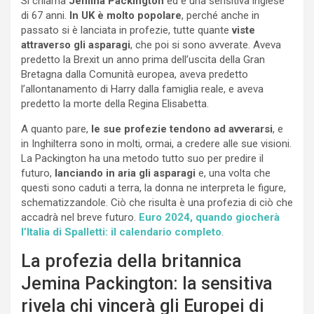
Si chiama
Jemina Packington
ed è una sensitiva inglese
di 67 anni.
In UK è molto popolare
, perché anche in
passato si è lanciata in profezie, tutte quante
viste
attraverso gli asparagi
, che poi si sono avverate. Aveva
predetto la Brexit un anno prima dell’uscita della Gran
Bretagna dalla Comunità europea, aveva predetto
l’allontanamento di Harry dalla famiglia reale, e aveva
predetto la morte della Regina Elisabetta.
A quanto pare,
le sue profezie tendono ad avverarsi
, e
in Inghilterra sono in molti, ormai, a credere alle sue visioni.
La Packington ha una metodo tutto suo per predire il
futuro,
lanciando in aria gli asparagi
e, una volta che
questi sono caduti a terra, la donna ne interpreta le figure,
schematizzandole. Ciò che risulta è una profezia di ciò che
accadrà nel breve futuro.
Euro 2024, quando giocherà
l’Italia di Spalletti: il calendario completo
.
La profezia della britannica
Jemina Packington: la sensitiva
rivela chi vincerà gli Europei di