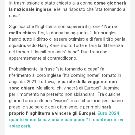
In trasmissione è stato chiesto alla donna
come giocherà
la nazionale inglese
, e lei ha risposto che “sta tornando a
casa”.
Significa che l’Inghilterra non supererà il girone?
Non è
molto chiaro
. Poi, la donna ha aggiunto: “I tifosi inglesi
hanno tutto il diritto di essere ottimisti e di fare il tifo per la
squadra, vedo Harry Kane molto forte e farà la differenza
nel torneo. L’Inghilterra andrà bene”. Due frasi che
apparentemente si contraddicono.
Probabilmente, la frase “sta tornando a casa” fa
riferimento al coro inglese “It’s coming home”, tornato in
auge dal 2021. Tuttavia,
le parole della veggente non
sono chiare
. Ma allora, chi vincerà gli Europei? Jasmine
per il momento ha preferito non sbilanciarsi. Tra qualche
giorno fornirà ulteriori “visioni”, ma i cittadini inglesi hanno
preso le sue parole con ottimismo, e per molti
sarà
proprio l’Inghilterra a vincere gli Europei
.
Euro 2024,
quanto vince la nazionale campione? Il montepremi vi
spiazzerà
.