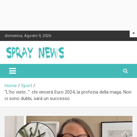
×
Skip
domenica, Agosto 9, 2026
to
content
Spraynews.it
Home
Sport
“L’ho visto…”: chi vincerà Euro 2024, la profezia della maga. Non
ci sono dubbi, sarà un successo