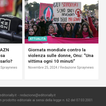
ATTUALITÀ
 DAZN
Giornata mondiale contro la
osa
violenza sulle donne, Onu: “Una
usarlo?
vittima ogni 10 minuti”
 Spraynews
Novembre 25, 2024
Redazione Spraynews
torially.it - redazione@editorially.it
prodotto editoriale ai sensi della legge n. 62 del 07.03.2001