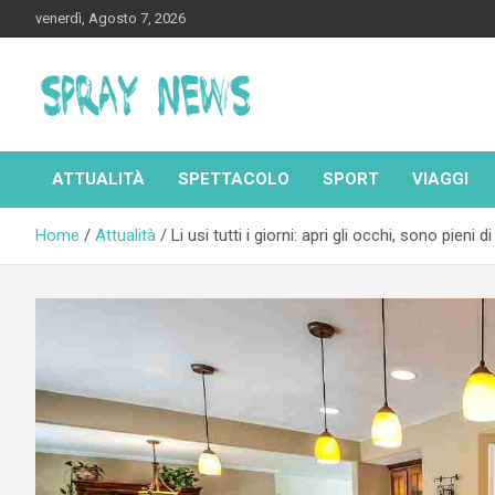
Skip
venerdì, Agosto 7, 2026
to
content
Spraynews.it
ATTUALITÀ
SPETTACOLO
SPORT
VIAGGI
Home
Attualità
Li usi tutti i giorni: apri gli occhi, sono pieni 