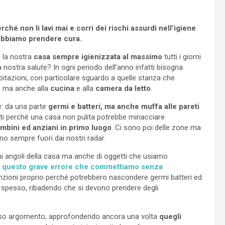
perché non li lavi mai e corri dei rischi assurdi nell’igiene
 dobbiamo prendere cura.
e la nostra
casa sempre igienizzata al massimo
tutti i giorni
a nostra salute? In ogni periodo dell’anno infatti bisogna
bitazioni, con particolare sguardo a quelle stanza che
, ma anche alla
cucina
e alla
camera da letto
.
e: da una parte
germi e batteri, ma anche muffa alle pareti
ti perché una casa non pulita potrebbe minacciare
mbini ed anziani in primo luogo
. Ci sono poi delle zone ma
no sempre fuori dai nostri radar.
ni angoli della casa ma anche di oggetti che usiamo
 questo grave errore che commettiamo senza
enzioni proprio perché potrebbero nascondere germi batteri ed
spesso, ribadendo che si devono prendere degli
esso argomento, approfondendo ancora una volta
quegli