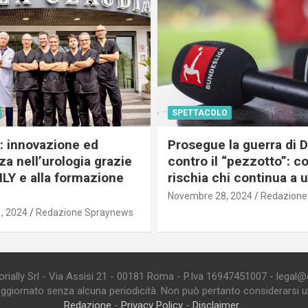
SPETTACOLO
c: innovazione ed
Prosegue la guerra di
a nell’urologia grazie
contro il “pezzotto”: c
ILY e alla formazione
rischia chi continua a 
Novembre 28, 2024
Redazione
, 2024
Redazione Spraynews
ially Srl - Via Assisi 21 - 00181 Roma - P.Iva 16947451007 - legal@edi
aggiornato senza alcuna periodicità. Non può pertanto considerarsi un 
Redazione
-
Privacy Policy
-
Disclaimer