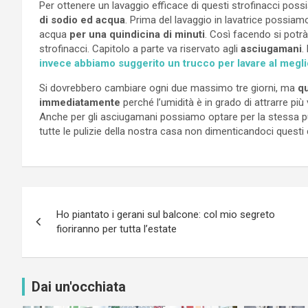
Per ottenere un lavaggio efficace di questi strofinacci pos
di sodio ed acqua
. Prima del lavaggio in lavatrice possia
acqua
per una quindicina di minuti
. Così facendo si potrà
strofinacci. Capitolo a parte va riservato agli
asciugamani
.
invece abbiamo suggerito un trucco per lavare al megli
Si dovrebbero cambiare ogni due massimo tre giorni, ma
qu
immediatamente
perché l’umidità è in grado di attrarre più
Anche per gli asciugamani possiamo optare per la stessa pu
tutte le pulizie della nostra casa non dimenticandoci questi co
Navigazione
Ho piantato i gerani sul balcone: col mio segreto
articoli
fioriranno per tutta l’estate
Dai un'occhiata