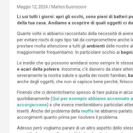
Maggio 12, 2024
Matteo Buonocore
Li usi tutti i giorni: apri gli occhi, sono pieni di batteri 
della tua casa. Andiamo a scoprire di quali oggetti ci
Quante volte vi abbiamo raccontato della necessità di aver
per evitare rischi di ogni tipo tali da compromettere anche l
prestare molta attenzione a tutti gli
ambienti
delle nostre a
maggiormente frequentiamo. In particolare occhio ai
bagni
Le insidie che qui possono annidarsi sono sempre le stess
e acari della polvere
. Insomma, c’è davvero da stare atten
severamente la nostra salute e quella dei nostri familiari,
ba
anche degli oggetti, che non si capisce bene perché, finisco
Finendo che ci dimentichiamo spesso di fare pulizia in alcu
quotidianamente (
Qui per esempio abbiamo accennato a
accorgercene
) e che invece meriterebbero particolari att
insetti. Anche del problema della
muffa
ne abbiamo parlato 
accorgimenti quanto prima per risolvere il problema.
Adesso però vogliamo parare di un altro aspetto dello st