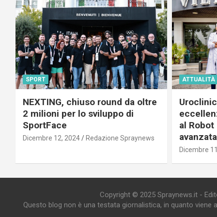
SPORT
ATTUALITÀ
NEXTING, chiuso round da oltre
Uroclini
2 milioni per lo sviluppo di
eccellenz
SportFace
al Robot 
avanzata
Dicembre 12, 2024
Redazione Spraynews
Dicembre 11
Copyright © 2025 Spraynews.it - Editor
Questo blog non è una testata giornalistica, in quanto viene 