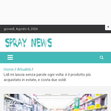
×
Skip
giovedì, Agosto 6, 2026
to
content
Spraynews.it
Home
Attualità
Lidl mi lascia senza parole ogni volta: è il prodotto più
acquistato in estate, e costa due soldi