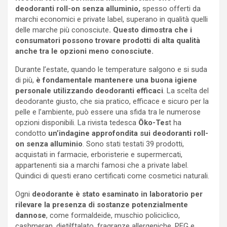
deodoranti roll-on senza alluminio,
spesso offerti da
marchi economici e private label, superano in qualità quelli
delle marche più conosciute
. Questo dimostra che i
consumatori possono trovare prodotti di alta qualità
anche tra le opzioni meno conosciute.
Durante l’estate, quando le temperature salgono e si suda
di più,
è fondamentale mantenere una buona igiene
personale utilizzando deodoranti efficaci
. La scelta del
deodorante giusto, che sia pratico, efficace e sicuro per la
pelle e l’ambiente, può essere una sfida tra le numerose
opzioni disponibili. La rivista tedesca
Öko-Tes
t ha
condotto
un’indagine approfondita sui deodoranti roll-
on senza alluminio
. Sono stati testati 39 prodotti,
acquistati in farmacie, erboristerie e supermercati,
appartenenti sia a marchi famosi che a private label.
Quindici di questi erano certificati come cosmetici naturali.
Ogni
deodorante è stato esaminato in laboratorio per
rilevare la presenza di sostanze potenzialmente
dannose
, come formaldeide, muschio policiclico,
cashmeran, dietilftalato, fragranze allergeniche, PEG e