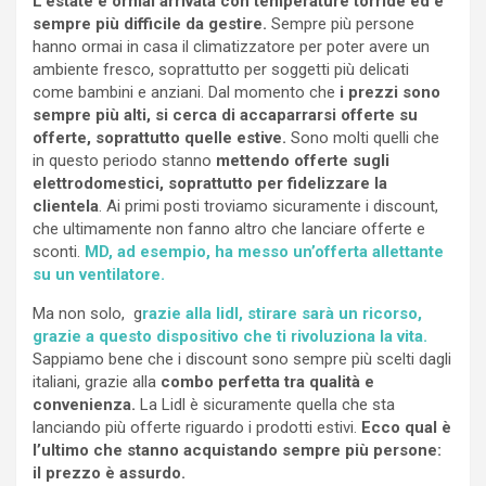
L’estate è ormai arrivata con temperature torride ed è
sempre più difficile da gestire.
Sempre più persone
hanno ormai in casa il climatizzatore per poter avere un
ambiente fresco, soprattutto per soggetti più delicati
come bambini e anziani. Dal momento che
i prezzi sono
sempre più alti, si cerca di accaparrarsi offerte su
offerte, soprattutto quelle estive.
Sono molti quelli che
in questo periodo stanno
mettendo offerte sugli
elettrodomestici, soprattutto per fidelizzare la
clientela
. Ai primi posti troviamo sicuramente i discount,
che ultimamente non fanno altro che lanciare offerte e
sconti.
MD, ad esempio, ha messo un’offerta allettante
su un ventilatore.
Ma non solo, g
razie alla lidl, stirare sarà un ricorso,
grazie a questo dispositivo che ti rivoluziona la vita.
Sappiamo bene che i discount sono sempre più scelti dagli
italiani, grazie alla
combo perfetta tra qualità e
convenienza.
La Lidl è sicuramente quella che sta
lanciando più offerte riguardo i prodotti estivi.
Ecco qual è
l’ultimo che stanno acquistando sempre più persone:
il prezzo è assurdo.