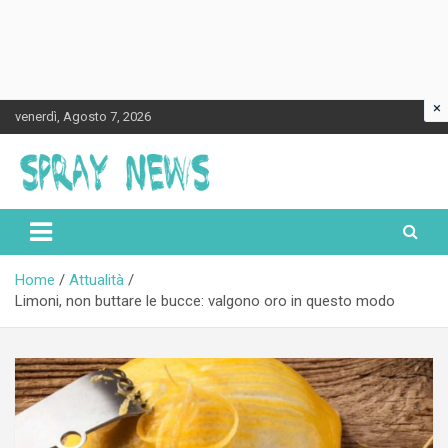
×
Skip
venerdì, Agosto 7, 2026
to
content
Spraynews.it
Home
Attualità
Limoni, non buttare le bucce: valgono oro in questo modo