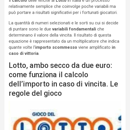
Il
calcolo
delle vincite al
Lotto
in Italia è un processo
relativamente semplice che coinvolge poche variabili ma
può portare a risultati significativi per i fortunati giocatori.
La quantità di numeri selezionati e le sorti su cui si decide
di puntare sono le due
variabili fondamentali
che
determinano il valore della vincita. Il risultato di questa
equazione è rappresentato da un moltiplicatore che indica
quante volte l’
importo scommesso
viene amplificato
in
caso di vittoria
.
Lotto, ambo secco da due euro:
come funziona il calcolo
dell’importo in caso di vincita. Le
regole del gioco