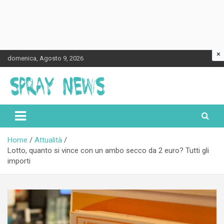
×
Skip
domenica, Agosto 9, 2026
to
content
Spraynews.it
Home
Attualità
Lotto, quanto si vince con un ambo secco da 2 euro? Tutti gli
importi