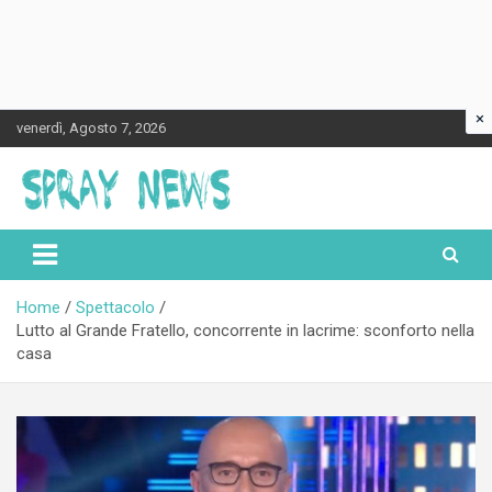
×
Skip
venerdì, Agosto 7, 2026
to
content
Spraynews.it
Home
Spettacolo
Lutto al Grande Fratello, concorrente in lacrime: sconforto nella
casa