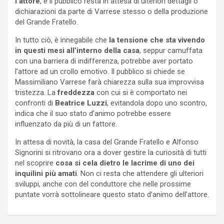
l’attore
, e il pubblico resta in attesa di ulteriori dettagli o
dichiarazioni da parte di Varrese stesso o della produzione
del Grande Fratello.
In tutto ciò, è innegabile che
la tensione che sta vivendo
in questi mesi all’interno della casa
, seppur camuffata
con una barriera di indifferenza, potrebbe aver portato
l’attore ad un crollo emotivo. Il pubblico si chiede se
Massimiliano Varrese farà chiarezza sulla sua improvvisa
tristezza. La
freddezza
con cui si è comportato nei
confronti di
Beatrice Luzzi
, evitandola dopo uno scontro,
indica che il suo stato d’animo potrebbe essere
influenzato da più di un fattore.
In attesa di novità, la casa del Grande Fratello e Alfonso
Signorini si ritrovano ora a dover gestire la curiosità di tutti
nel scoprire
cosa si cela dietro le lacrime di uno dei
inquilini più amati
. Non ci resta che attendere gli ulteriori
sviluppi, anche con del conduttore che nelle prossime
puntate vorrà sottolineare questo stato d’animo dell’attore.