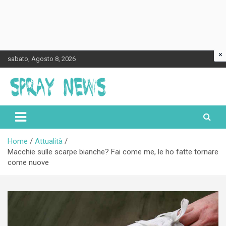
×
Skip
sabato, Agosto 8, 2026
to
content
Spraynews.it
Home
Attualità
Macchie sulle scarpe bianche? Fai come me, le ho fatte tornare
come nuove