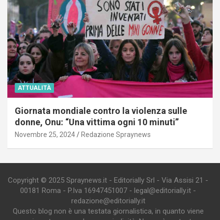
ATTUALITÀ
Giornata mondiale contro la violenza sulle
donne, Onu: “Una vittima ogni 10 minuti”
Novembre 25, 2024
Redazione Spraynews
Copyright © 2025 Spraynews.it - Editorially Srl - Via Assisi 21 -
00181 Roma - P.Iva 16947451007 - legal@editorially.it -
redazione@editorially.it
Questo blog non è una testata giornalistica, in quanto viene