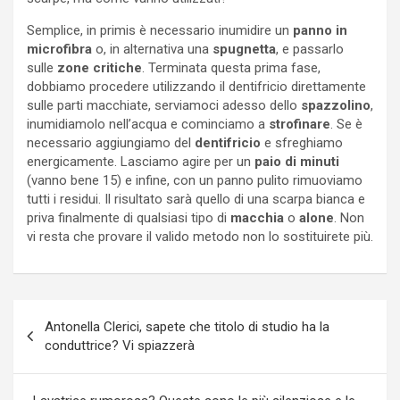
Semplice, in primis è necessario inumidire un
panno in
microfibra
o, in alternativa una
spugnetta
, e passarlo
sulle
zone critiche
. Terminata questa prima fase,
dobbiamo procedere utilizzando il dentifricio direttamente
sulle parti macchiate, serviamoci adesso dello
spazzolino
,
inumidiamolo nell’acqua e cominciamo a
strofinare
. Se è
necessario aggiungiamo del
dentifricio
e sfreghiamo
energicamente. Lasciamo agire per un
paio di minuti
(vanno bene 15) e infine, con un panno pulito rimuoviamo
tutti i residui. Il risultato sarà quello di una scarpa bianca e
priva finalmente di qualsiasi tipo di
macchia
o
alone
. Non
vi resta che provare il valido metodo non lo sostituirete più.
Navigazione
Antonella Clerici, sapete che titolo di studio ha la
articoli
conduttrice? Vi spiazzerà