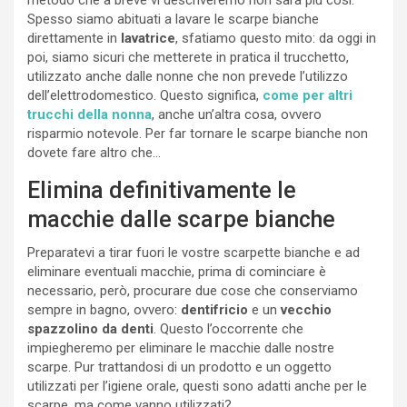
Spesso siamo abituati a lavare le scarpe bianche
direttamente in
lavatrice
, sfatiamo questo mito: da oggi in
poi, siamo sicuri che metterete in pratica il trucchetto,
utilizzato anche dalle nonne che non prevede l’utilizzo
dell’elettrodomestico. Questo significa,
come per altri
trucchi della nonna
, anche un’altra cosa, ovvero
risparmio notevole. Per far tornare le scarpe bianche non
dovete fare altro che…
Elimina definitivamente le
macchie dalle scarpe bianche
Preparatevi a tirar fuori le vostre scarpette bianche e ad
eliminare eventuali macchie, prima di cominciare è
necessario, però, procurare due cose che conserviamo
sempre in bagno, ovvero:
dentifricio
e un
vecchio
spazzolino da denti
. Questo l’occorrente che
impiegheremo per eliminare le macchie dalle nostre
scarpe. Pur trattandosi di un prodotto e un oggetto
utilizzati per l’igiene orale, questi sono adatti anche per le
scarpe, ma come vanno utilizzati?