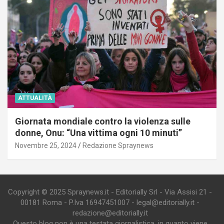
ATTUALITÀ
Giornata mondiale contro la violenza sulle
donne, Onu: “Una vittima ogni 10 minuti”
Novembre 25, 2024
Redazione Spraynews
Copyright © 2025 Spraynews.it - Editorially Srl - Via Assisi 21 -
00181 Roma - P.Iva 16947451007 - legal@editorially.it -
redazione@editorially.it
Questo blog non è una testata giornalistica, in quanto viene