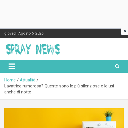
×
Skip
giovedì, Agosto 6, 2026
to
content
Spraynews.it
Home
Attualità
Lavatrice rumorosa? Queste sono le più silenziose e le usi
anche di notte