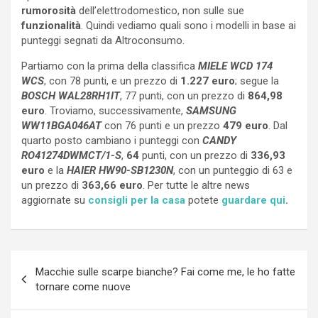
rumorosità
dell’elettrodomestico, non sulle sue
funzionalità
. Quindi vediamo quali sono i modelli in base ai
punteggi segnati da Altroconsumo.
Partiamo con la prima della classifica
MIELE WCD 174
WCS
, con 78 punti, e un prezzo di
1.227 euro
; segue la
BOSCH WAL28RH1IT
, 77 punti, con un prezzo di
864,98
euro
. Troviamo, successivamente,
SAMSUNG
WW11BGA046AT
con 76 punti e un prezzo
479 euro
. Dal
quarto posto cambiano i punteggi con
CANDY
RO41274DWMCT/1-S
,
64
punti, con un prezzo di
336,93
euro
e la
HAIER HW90-SB1230N
, con un punteggio di 63 e
un prezzo di
363,66 euro
. Per tutte le altre news
aggiornate su
consigli per la casa
potete
guardare qui
.
Navigazione
Macchie sulle scarpe bianche? Fai come me, le ho fatte
articoli
tornare come nuove