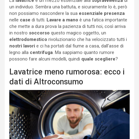
La
lavatrice
è un mezzo essenziale alla
sopravvivenza
di
un individuo. Sembra una battuta, e sicuramente lo è, però
non possiamo nascondere la sua
essenziale presenza
nelle
case
di tutti.
Lavare a mano
è una fatica importante
che mette a dura prova la pazienza di tutti noi, così arriva
in nostro
soccorso
questo magico oggetto, un
elettrodomestico
rivoluzionario che ha velocizzato tutti i
nostri lavori
e ci ha portati dal fiume a casa, dall’asse di
legno alla
centrifuga
. Ma sappiamo quanto rumore
possono fare alcuni modelli, quindi
quale scegliere
?
Lavatrice meno rumorosa: ecco i
dati di Altroconsumo