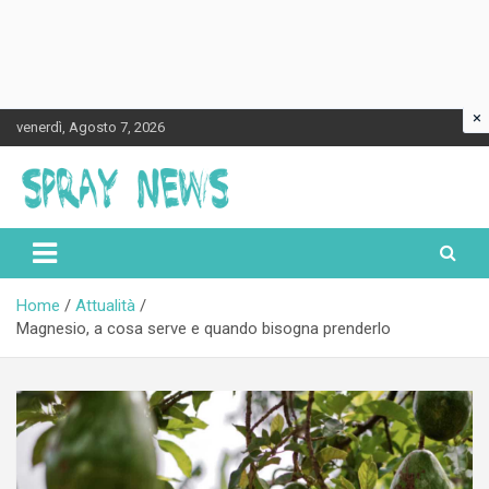
×
Skip
venerdì, Agosto 7, 2026
to
content
Spraynews.it
Home
Attualità
Magnesio, a cosa serve e quando bisogna prenderlo