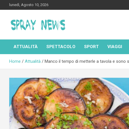
Skip
lunedì, Agosto 10, 2026
to
content
Spraynews.it
ATTUALITÀ
SPETTACOLO
SPORT
VIAGGI
Home
Attualità
Manco il tempo di metterle a tavola e sono spar