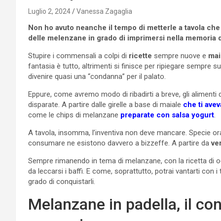
Luglio 2, 2024
Vanessa Zagaglia
Non ho avuto neanche il tempo di metterle a tavola che 
delle melenzane in grado di imprimersi nella memoria de
Stupire i commensali a colpi di
ricette
sempre nuove e
mai
fantasia è tutto, altrimenti si finisce per ripiegare sempre 
divenire quasi una “condanna” per il palato.
Eppure, come avremo modo di ribadirti a breve, gli alimenti di 
disparate. A partire dalle girelle a base di maiale
che ti ave
come le chips di melanzane
preparate con salsa yogurt
.
A tavola, insomma, l’inventiva non deve mancare. Specie ora 
consumare ne esistono davvero a bizzeffe. A partire da
ve
Sempre rimanendo in tema di melanzane, con la ricetta di o
da leccarsi i baffi. E come, soprattutto, potrai vantarti con i
grado di conquistarli.
Melanzane in padella, il con