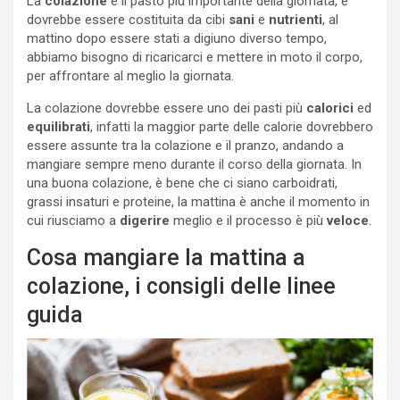
La
colazione
è il pasto più importante della giornata, e
dovrebbe essere costituita da cibi
sani
e
nutrienti
, al
mattino dopo essere stati a digiuno diverso tempo,
abbiamo bisogno di ricaricarci e mettere in moto il corpo,
per affrontare al meglio la giornata.
La colazione dovrebbe essere uno dei pasti più
calorici
ed
equilibrati
, infatti la maggior parte delle calorie dovrebbero
essere assunte tra la colazione e il pranzo, andando a
mangiare sempre meno durante il corso della giornata. In
una buona colazione, è bene che ci siano carboidrati,
grassi insaturi e proteine, la mattina è anche il momento in
cui riusciamo a
digerire
meglio e il processo è più
veloce
.
Cosa mangiare la mattina a
colazione, i consigli delle linee
guida