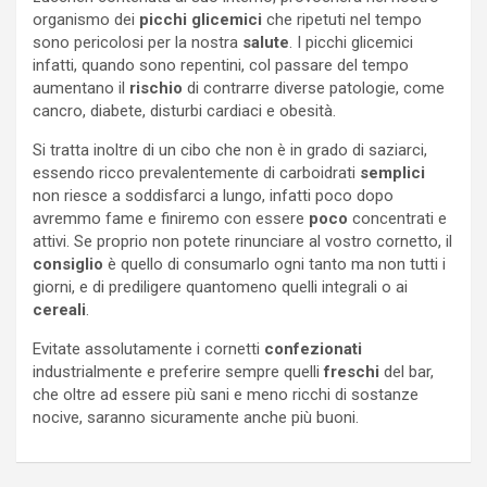
organismo dei
picchi glicemici
che ripetuti nel tempo
sono pericolosi per la nostra
salute
. I picchi glicemici
infatti, quando sono repentini, col passare del tempo
aumentano il
rischio
di contrarre diverse patologie, come
cancro, diabete, disturbi cardiaci e obesità.
Si tratta inoltre di un cibo che non è in grado di saziarci,
essendo ricco prevalentemente di carboidrati
semplici
non riesce a soddisfarci a lungo, infatti poco dopo
avremmo fame e finiremo con essere
poco
concentrati e
attivi. Se proprio non potete rinunciare al vostro cornetto, il
consiglio
è quello di consumarlo ogni tanto ma non tutti i
giorni, e di prediligere quantomeno quelli integrali o ai
cereali
.
Evitate assolutamente i cornetti
confezionati
industrialmente e preferire sempre quelli
freschi
del bar,
che oltre ad essere più sani e meno ricchi di sostanze
nocive, saranno sicuramente anche più buoni.