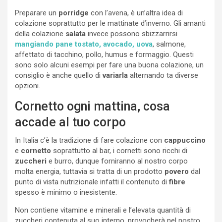
Preparare un
porridge
con l’avena, è un’altra idea di
colazione soprattutto per le mattinate d’inverno. Gli amanti
della colazione
salata
invece possono sbizzarrirsi
mangiando pane tostato, avocado, uova
, salmone,
affettato di tacchino, pollo, humus e formaggio. Questi
sono solo alcuni esempi per fare una buona colazione, un
consiglio è anche quello di
variarla
alternando ta diverse
opzioni.
Cornetto ogni mattina, cosa
accade al tuo corpo
In Italia c’è la tradizione di fare colazione con
cappuccino
e
cornetto
soprattutto al bar, i cornetti sono ricchi di
zuccheri
e burro, dunque forniranno al nostro corpo
molta energia, tuttavia si tratta di un prodotto
povero
dal
punto di vista nutrizionale infatti il contenuto di
fibre
spesso è minimo o inesistente.
Non contiene vitamine e minerali e l’elevata quantità di
zuccheri contenuta al suo interno, provocherà nel nostro