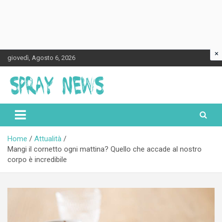
×
Skip
giovedì, Agosto 6, 2026
to
content
Spraynews.it
Home
Attualità
Mangi il cornetto ogni mattina? Quello che accade al nostro
corpo è incredibile