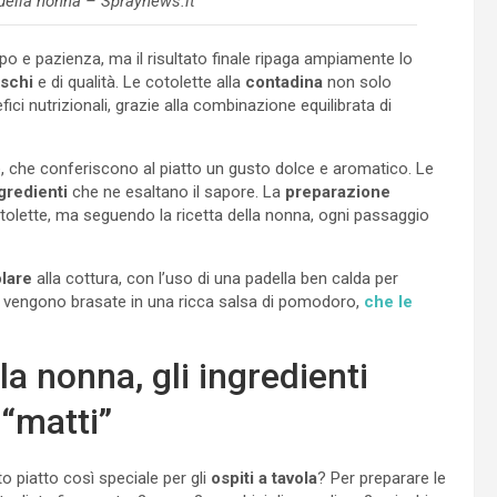
 della nonna – Spraynews.it
po e pazienza, ma il risultato finale ripaga ampiamente lo
eschi
e di qualità. Le cotolette alla
contadina
non solo
ci nutrizionali, grazie alla combinazione equilibrata di
lle, che conferiscono al piatto un gusto dolce e aromatico. Le
ngredienti
che ne esaltano il sapore. La
preparazione
otolette, ma seguendo la ricetta della nonna, ogni passaggio
olare
alla cottura, con l’uso di una padella ben calda per
te vengono brasate in una ricca salsa di pomodoro,
che le
la nonna, gli ingredienti
 “matti”
 piatto così speciale per gli
ospiti a tavola
? Per preparare le