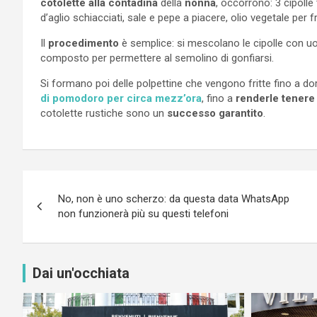
cotolette alla contadina
della
nonna
, occorrono: 3 cipolle
d’aglio schiacciati, sale e pepe a piacere, olio vegetale per
Il
procedimento
è semplice: si mescolano le cipolle con uov
composto per permettere al semolino di gonfiarsi.
Si formano poi delle polpettine che vengono fritte fino a do
di pomodoro per circa mezz’ora
, fino a
renderle tenere
cotolette rustiche sono un
successo garantito
.
Navigazione
No, non è uno scherzo: da questa data WhatsApp
articoli
non funzionerà più su questi telefoni
Dai un'occhiata