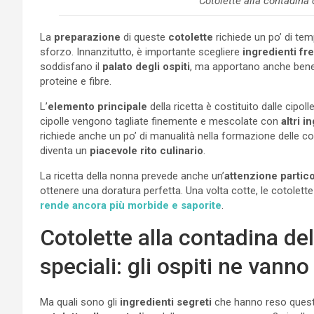
Cotolette alla contadina
La
preparazione
di queste
cotolette
richiede un po’ di tem
sforzo. Innanzitutto, è importante scegliere
ingredienti fr
soddisfano il
palato degli ospiti
, ma apportano anche benefi
proteine e fibre.
L’
elemento principale
della ricetta è costituito dalle cipo
cipolle vengono tagliate finemente e mescolate con
altri i
richiede anche un po’ di manualità nella formazione delle c
diventa un
piacevole rito culinario
.
La ricetta della nonna prevede anche un’
attenzione partic
ottenere una doratura perfetta. Una volta cotte, le cotolet
rende ancora più morbide e saporite
.
Cotolette alla contadina del
speciali: gli ospiti ne vanno
Ma quali sono gli
ingredienti segreti
che hanno reso questo