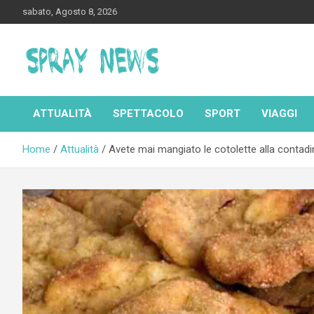
Skip
sabato, Agosto 8, 2026
to
content
Spraynews.it
ATTUALITÀ
SPETTACOLO
SPORT
VIAGGI
Home
Attualità
Avete mai mangiato le cotolette alla contadin