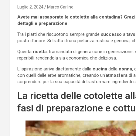
Luglio 2, 2024
Marco Carlino
Avete mai assaporato le cotolette alla contadina? Grazie 
dettagli e preparazione.
Tra i piatti che riscuotono sempre grande
successo
a
tavo
posto d’onore. Si tratta di una pietanza rustica e genuina, 
Questa
ricetta
, tramandata di generazione in generazione, si
reperibili, rendendola sia economica che deliziosa.
L’ispirazione arriva direttamente dalla
cucina
della
nonna
, 
con quelli delle erbe aromatiche, creando un’
atmosfera
di a
sorprendere per la sua capacità di trasformare ingredienti s
La ricetta delle cotolette a
fasi di preparazione e cottu