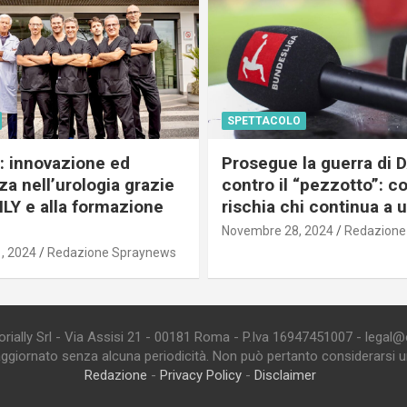
SPETTACOLO
c: innovazione ed
Prosegue la guerra di
a nell’urologia grazie
contro il “pezzotto”: c
ILY e alla formazione
rischia chi continua a 
Novembre 28, 2024
Redazione
, 2024
Redazione Spraynews
ially Srl - Via Assisi 21 - 00181 Roma - P.Iva 16947451007 - legal@edi
aggiornato senza alcuna periodicità. Non può pertanto considerarsi un 
Redazione
-
Privacy Policy
-
Disclaimer