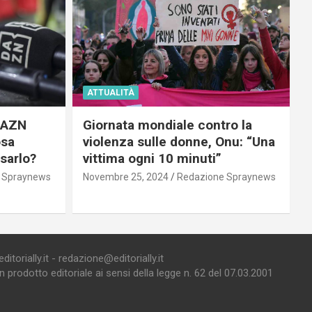
ATTUALITÀ
 DAZN
Giornata mondiale contro la
osa
violenza sulle donne, Onu: “Una
usarlo?
vittima ogni 10 minuti”
 Spraynews
Novembre 25, 2024
Redazione Spraynews
torially.it - redazione@editorially.it
prodotto editoriale ai sensi della legge n. 62 del 07.03.2001