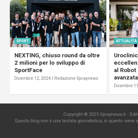
SPORT
ATTUALITÀ
NEXTING, chiuso round da oltre
Uroclini
2 milioni per lo sviluppo di
eccellenz
SportFace
al Robot 
avanzata
Dicembre 12, 2024
Redazione Spraynews
Dicembre 11
Copyright © 2025 Spraynews.it - Editor
Questo blog non è una testata giornalistica, in quanto viene 