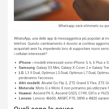
Whatsapp sarà eliminato su ques
WhatsApp, una delle app di messaggistica più popolari al mo
telefoni. Questo cambiamento è dovuto ai continui aggiorn
acquistati anni fa, impedendo loro di supportare nuovi servi
i cellulari interessati?
iPhone
: i modelli interessati sono iPhone 5, 6, 6 Plus e S
Samsung
: Galaxy S3 Mini, Galaxy X Cover 2 e Galaxy Tre
LG
: L3 II Dual, Optimus L5 Dual, Optimus L7 Dual, Optim
perderanno l’accesso.
Altri modelli
: Alcatel Go Flip 2, ZTE Grand S Flex, ZTE
Motorola
: Moto G e Moto X non potranno più utilizzare l
Huawei
: Ascend P6 S, Ascend G525, C199, GX1s e Y625 
Lenovo
: Lenovo 46600, A858T, P70, S890 e A820 saranno