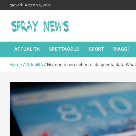
Skip
giovedì, Agosto 6, 2026
to
content
Spraynews.it
ATTUALITÀ
SPETTACOLO
SPORT
VIAGGI
Home
Attualità
No, non è uno scherzo: da questa data Whats