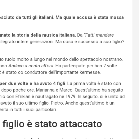
ciuto da tutti gli italiani. Ma quale accusa è stata mossa
nato la storia della musica italiana.
Da
“Fatti mandare
llegrato intere generazioni. Ma cosa è successo a suo figlio?
uo ruolo molto a lungo nel mondo dello spettacolo nostrano.
rano
Andavo a cento all’ora
. Ha partecipato per ben 7 volte
 è stato co conduttore dell’importante kermesse.
per due volte e ha avuto 4 figli
. La prima volta è stato con
orta dopo poche ore, Marianna e Marco. Quest’ultimo ha seguito
io con Efrikian è naufragato ne 1979. In seguito, si è unito ad
uto il suo ultimo figlio: Pietro. Anche quest’ultimo è un
à in tutti i suoi particolari.
figlio è stato attaccato