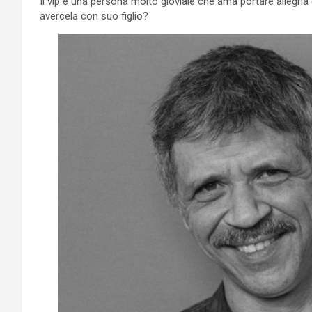
Il vip è una persona molto gioviale che ama portare allegr
avercela con suo figlio?