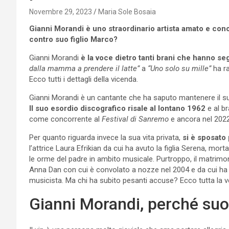
Novembre 29, 2023
Maria Sole Bosaia
Gianni Morandi è uno straordinario artista amato e conos
contro suo figlio Marco?
Gianni Morandi
è la voce dietro tanti brani che hanno seg
dalla mamma a prendere il latte”
a
“Uno solo su mille”
ha ra
Ecco tutti i dettagli della vicenda.
Gianni Morandi è un cantante che ha saputo mantenere il s
Il suo esordio discografico risale al lontano 1962
e al b
come concorrente al
Festival di Sanremo
e ancora nel 2022
Per quanto riguarda invece la sua vita privata,
si è sposato 
l’attrice Laura Efrikian da cui ha avuto la figlia Serena, m
le orme del padre in ambito musicale. Purtroppo, il matrimon
Anna Dan con cui è convolato a nozze nel 2004 e da cui ha av
musicista. Ma chi ha subito pesanti accuse? Ecco tutta la verit
Gianni Morandi, perché suo 