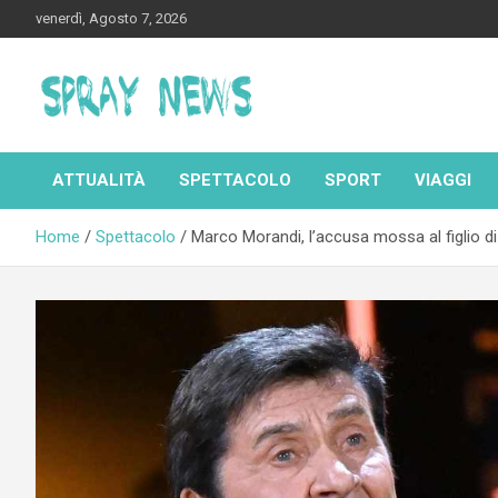
Skip
venerdì, Agosto 7, 2026
to
content
Spraynews.it
ATTUALITÀ
SPETTACOLO
SPORT
VIAGGI
Home
Spettacolo
Marco Morandi, l’accusa mossa al figlio d