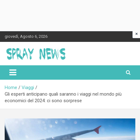
×
Skip
giovedì, Agosto 6, 2026
to
content
Spraynews.it
Home
Viaggi
Gli esperti anticipano quali saranno i viaggi nel mondo più
economici del 2024: ci sono sorprese