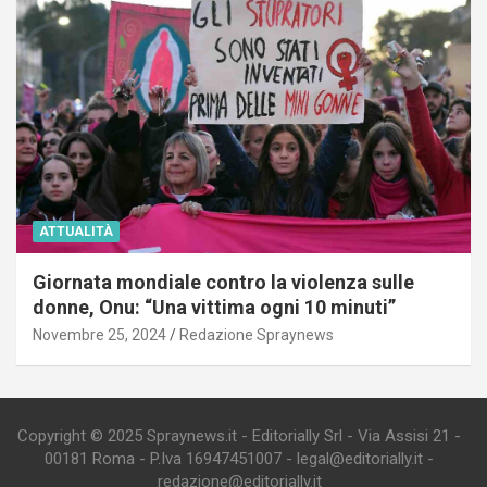
ATTUALITÀ
Giornata mondiale contro la violenza sulle
donne, Onu: “Una vittima ogni 10 minuti”
Novembre 25, 2024
Redazione Spraynews
Copyright © 2025 Spraynews.it - Editorially Srl - Via Assisi 21 -
00181 Roma - P.Iva 16947451007 - legal@editorially.it -
redazione@editorially.it