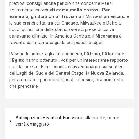
preziosi consigli anche per ciò che concerne Paesi
solitamente individua
ti come molto costosi. Per
esempio, gli Stati Uniti. Troviamo
il Midwest americano e
le sue grandi città, tra cui Chicago, Milwaukee e Detroit.
Ecco, quindi, una delle clamorose sorprese di cui va
parlavamo all’inizio. In America Centrale, il
Nicaragua
è
favorito dalla famosa guida per piccoli budget.
Passando, infine, agli altri continenti,
l’Africa
,
l’Algeria e
l’Egitto
hanno ottenuto i voti per un interessante rapporto
qualità-prezzo. E in Oceania, ci avventuriamo sui sentieri
dei Laghi del Sud e del Central Otago, in
Nuova Zelanda
,
per ammirare i panorami. Questi i consigli, ora non resta
che prenotare.
Navigazione
Anticipazioni Beautiful: Eric vicino alla morte, come
articoli
verrà omaggiato