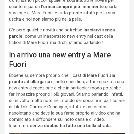
Continuano i piccoli spoiler e soprattutto le novità per
quanto riguarda
l’ormai sempre più imminente
quarta
stagione di Mare Fuori: è tutto pronto infatti per la sua
uscita e noi non siamo più nella pelle.
C’è però qualche novità che potrebbe
lasciarvi senza
parole,
come un inaspettato new entry nel cast della
fiction di Mare Fuori: ma di chi stiamo parlando?
In arrivo una new entry a Mare
Fuori
Ebbene sì, sembra proprio che il cast di Mare Fuori
sia
pronto ad allargarsi
e, nello specifico, a fare spazio a una
new entry d’eccezione e che in particolar modo potrebbe
far impazzire proprio i più giovani. Stiamo parlando, infatti,
di un volto molto noto nel mondo dei social e in particolare
di Tik Tok: Carmine Guadagno, infatti, è un creator
napoletano che deve la sua fama proprio ai video che ha
cominciato a diffondere sul noto canale di video.
Insomma,
senza dubbio ha fatto una bella strada.