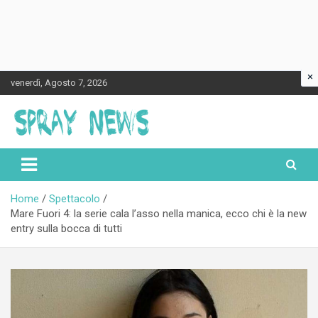
×
Skip
venerdì, Agosto 7, 2026
to
content
Spraynews.it
Home
Spettacolo
Mare Fuori 4: la serie cala l’asso nella manica, ecco chi è la new
entry sulla bocca di tutti