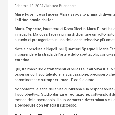
Febbraio 13, 2024
Matteo Buonocore
Mare Fuori: cosa faceva Maria Esposito prima di diven
l’attrice amata dai fan.
Maria Esposito
, interprete di Rosa Ricci in
Mare Fuori
, ha 
innegabile. Ma cosa faceva prima di diventare un volto not
al ruolo di protagonista in una delle serie televisive più amate
Nata e cresciuta a Napoli, nei
Quartieri Spagnoli
, Maria Es
intraprendere la strada dell’arte e dello spettacolo, condivis
estetico
.
Qui, tra manicure e trattamenti di bellezza,
coltivava il suo
osservando il suo talento e la sua passione, predissero che
camminerebbe sui
tappeti rossi
. E così è stato.
Nonostante le sfide della vita quotidiana e la responsabilit
il suo obiettivo. Studiò
danza e recitazione
, coltivando il 
mondo dello spettacolo. Il suo
carattere determinato
e il 
a perseguire con tenacia il successo.