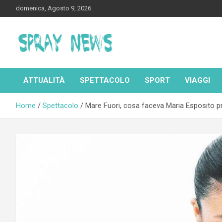
Skip
domenica, Agosto 9, 2026
to
content
Spraynews.it
ATTUALITÀ
SPETTACOLO
SPORT
VIAGGI
Home
Spettacolo
Mare Fuori, cosa faceva Maria Esposito p