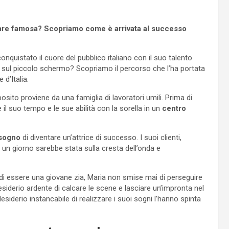
tare famosa? Scopriamo come è arrivata al successo
conquistato il cuore del pubblico italiano con il suo talento
o sul piccolo schermo? Scopriamo il percorso che l’ha portata
 d’Italia.
posito proviene da una famiglia di lavoratori umili. Prima di
e il suo tempo e le sue abilità con la sorella in un
centro
 sogno
di diventare un’attrice di successo. I suoi clienti,
 un giorno sarebbe stata sulla cresta dell’onda e
à di essere una giovane zia, Maria non smise mai di perseguire
desiderio ardente di calcare le scene e lasciare un’impronta nel
desiderio instancabile di realizzare i suoi sogni l’hanno spinta