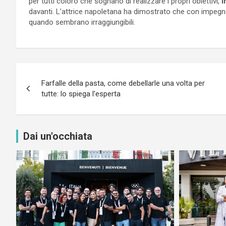
per tutti coloro che sognano di realizzare i propri obiettivi,
i
davanti. L’attrice napoletana ha dimostrato che con impegn
quando sembrano irraggiungibili.
Navigazione
Farfalle della pasta, come debellarle una volta per
articoli
tutte: lo spiega l’esperta
Dai un'occhiata