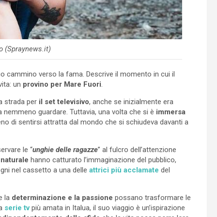
o (Spraynews.it)
 suo cammino verso la fama. Descrive il momento in cui il
vita: un
provino per Mare Fuori
.
a strada per
il set televisivo
, anche se inizialmente era
eva nemmeno guardare. Tuttavia, una volta che si è
immersa
no di sentirsi attratta dal mondo che si schiudeva davanti a
ervare le “
unghie delle ragazze
” al fulcro dell’attenzione
 naturale
hanno catturato l’immaginazione del pubblico,
ni nel cassetto a una delle
attrici più acclamate
del
e la
determinazione e la passione
possano trasformare le
a
serie tv
più amata in Italua, il suo viaggio è un’ispirazione