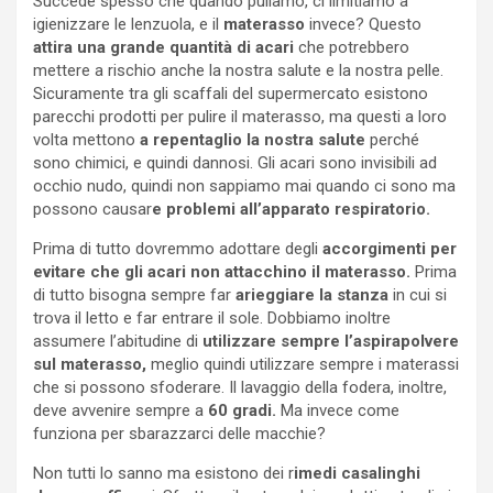
Succede spesso che quando puliamo, ci limitiamo a
igienizzare le lenzuola, e il
materasso
invece? Questo
attira una grande quantità di acari
che potrebbero
mettere a rischio anche la nostra salute e la nostra pelle.
Sicuramente tra gli scaffali del supermercato esistono
parecchi prodotti per pulire il materasso, ma questi a loro
volta mettono
a repentaglio la nostra salute
perché
sono chimici, e quindi dannosi. Gli acari sono invisibili ad
occhio nudo, quindi non sappiamo mai quando ci sono ma
possono causar
e problemi all’apparato respiratorio.
Prima di tutto dovremmo adottare degli
accorgimenti per
evitare che gli acari non attacchino il materasso.
Prima
di tutto bisogna sempre far
arieggiare la stanza
in cui si
trova il letto e far entrare il sole. Dobbiamo inoltre
assumere l’abitudine di
utilizzare sempre l’aspirapolvere
sul materasso,
meglio quindi utilizzare sempre i materassi
che si possono sfoderare. Il lavaggio della fodera, inoltre,
deve avvenire sempre a
60 gradi.
Ma invece come
funziona per sbarazzarci delle macchie?
Non tutti lo sanno ma esistono dei r
imedi casalinghi