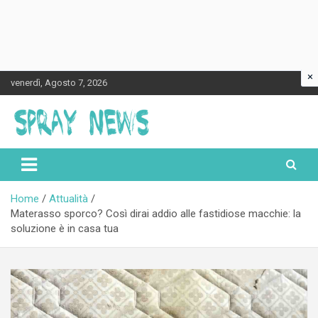
×
Skip
venerdì, Agosto 7, 2026
to
content
Spraynews.it
Home
Attualità
Materasso sporco? Così dirai addio alle fastidiose macchie: la
soluzione è in casa tua