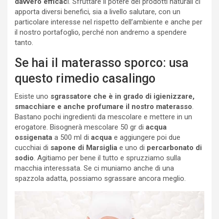
davvero efficac
i. Sfruttare il potere dei prodotti naturali ci
apporta diversi benefici, sia a livello salutare, con un
particolare interesse nel rispetto dell’ambiente e anche per
il nostro portafoglio, perché non andremo a spendere
tanto.
Se hai il materasso sporco: usa
questo rimedio casalingo
Esiste uno
sgrassatore che è in grado di igienizzare,
smacchiare e anche profumare il nostro materasso
.
Bastano pochi ingredienti da mescolare e mettere in un
erogatore. Bisognerà mescolare 50 gr di
acqua
ossigenata
a 500 ml di
acqua
e aggiungere poi due
cucchiai di
sapone di Marsiglia
e uno di
percarbonato di
sodio
. Agitiamo per bene il tutto e spruzziamo sulla
macchia interessata. Se ci muniamo anche di una
spazzola adatta, possiamo sgrassare ancora meglio.