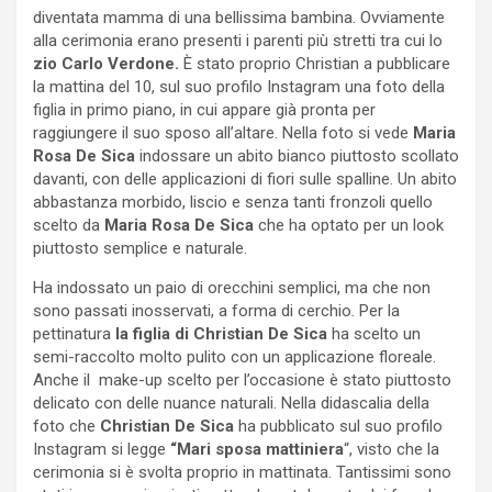
diventata mamma di una bellissima bambina. Ovviamente
alla cerimonia erano presenti i parenti più stretti tra cui lo
zio Carlo Verdone.
È stato proprio Christian a pubblicare
la mattina del 10, sul suo profilo Instagram una foto della
figlia in primo piano, in cui appare già pronta per
raggiungere il suo sposo all’altare. Nella foto si vede
Maria
Rosa De Sica
indossare un abito bianco piuttosto scollato
davanti, con delle applicazioni di fiori sulle spalline. Un abito
abbastanza morbido, liscio e senza tanti fronzoli quello
scelto da
Maria Rosa De Sica
che ha optato per un look
piuttosto semplice e naturale.
Ha indossato un paio di orecchini semplici, ma che non
sono passati inosservati, a forma di cerchio. Per la
pettinatura
la figlia di Christian De Sica
ha scelto un
semi-raccolto molto pulito con un applicazione floreale.
Anche il make-up scelto per l’occasione è stato piuttosto
delicato con delle nuance naturali. Nella didascalia della
foto che
Christian De Sica
ha pubblicato sul suo profilo
Instagram si legge
“Mari sposa mattiniera
“, visto che la
cerimonia si è svolta proprio in mattinata. Tantissimi sono