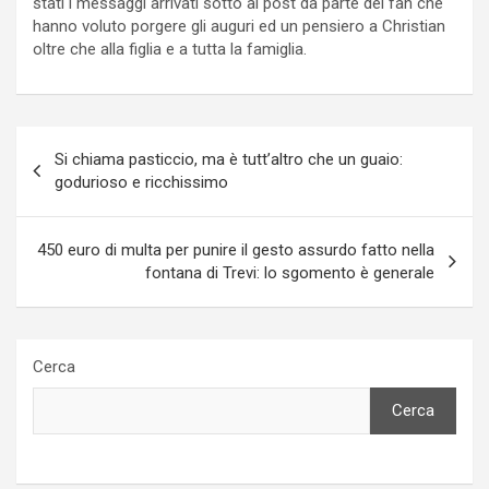
stati i messaggi arrivati sotto al post da parte dei fan che
hanno voluto porgere gli auguri ed un pensiero a Christian
oltre che alla figlia e a tutta la famiglia.
Navigazione
Si chiama pasticcio, ma è tutt’altro che un guaio:
articoli
godurioso e ricchissimo
450 euro di multa per punire il gesto assurdo fatto nella
fontana di Trevi: lo sgomento è generale
Cerca
Cerca