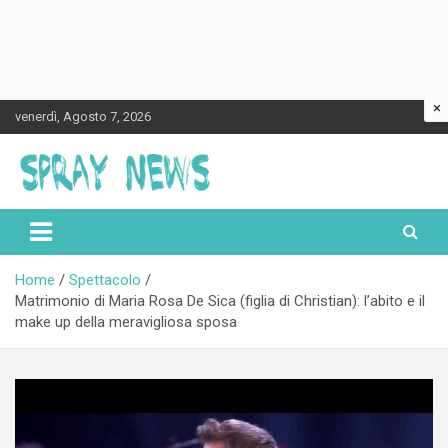
×
Skip
venerdì, Agosto 7, 2026
to
content
Spraynews.it
Home
Spettacolo
Matrimonio di Maria Rosa De Sica (figlia di Christian): l’abito e il
make up della meravigliosa sposa