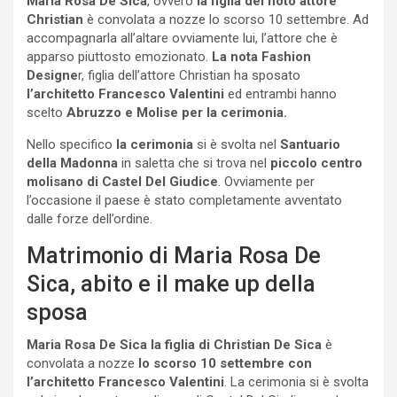
Maria Rosa De Sica
, ovvero
la figlia del noto attore
Christian
è convolata a nozze lo scorso 10 settembre. Ad
accompagnarla all’altare ovviamente lui, l’attore che è
apparso piuttosto emozionato.
La nota Fashion
Designe
r, figlia dell’attore Christian ha sposato
l’architetto Francesco Valentini
ed entrambi hanno
scelto
Abruzzo e Molise per la cerimonia.
Nello specifico
la cerimonia
si è svolta nel
Santuario
della Madonna
in saletta che si trova nel
piccolo centro
molisano di Castel Del Giudice
. Ovviamente per
l’occasione il paese è stato completamente avventato
dalle forze dell’ordine.
Matrimonio di Maria Rosa De
Sica, abito e il make up della
sposa
Maria Rosa De Sica la figlia di Christian De Sica
è
convolata a nozze
lo scorso 10 settembre con
l’architetto Francesco Valentini
. La cerimonia si è svolta