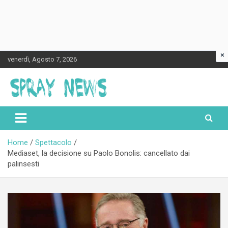
×
Skip
venerdì, Agosto 7, 2026
to
content
Spraynews.it
Home
Spettacolo
Mediaset, la decisione su Paolo Bonolis: cancellato dai
palinsesti