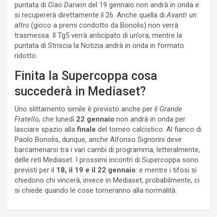
puntata di
Ciao Darwin
del 19 gennaio non andrà in onda e
si recupererà direttamente il 26. Anche quella di
Avanti un
altro
(gioco a premi condotto da Bonolis) non verrà
trasmessa. Il Tg5 verrà anticipato di un’ora, mentre la
puntata di Striscia la Notizia andrà in onda in formato
ridotto.
Finita la Supercoppa cosa
succederà in Mediaset?
Uno slittamento simile è previsto anche per il
Grande
Fratello
, che lunedì
22 gennaio
non andrà in onda per
lasciare spazio alla
finale
del torneo calcistico. Al fianco di
Paolo Bonolis, dunque, anche Alfonso Signorini deve
barcamenarsi tra i vari cambi di programma, letteralmente,
delle reti Mediaset. I prossimi incontri di Supercoppa sono
previsti per il
18, il 19 e il 22 gennaio
: e mentre i tifosi si
chiedono chi vincerà, invece in Mediaset, probabilmente, ci
si chiede quando le cose torneranno alla normalità.