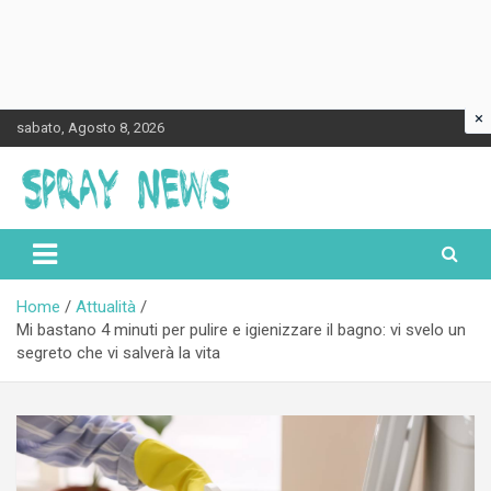
×
Skip
sabato, Agosto 8, 2026
to
content
Spraynews.it
Home
Attualità
Mi bastano 4 minuti per pulire e igienizzare il bagno: vi svelo un
segreto che vi salverà la vita