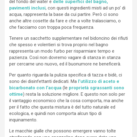
del fondo del water e
delle superfici del bagno,
pavimenti inclusi
, con questi ingredienti misti ad un po’ di
acqua, rappresenta la base da cui partire. Però ci sono
anche altre cosette da fare e che a volte tralasciamo, o
che facciamo con troppa poca frequenza.
Tenere un sacchetto supplementare nel bidoncino dei rifiuti
che spesso e volentieri si trova proprio nel bagno
rappresenta un modo furbo per risparmiare tempo e
pazienza. Così non dovremo vagare di stanza in stanza
per cercarne uno nuovo, ed il buonumore ne beneficerà.
Per quanto riguarda la pulizia specifica di tazza e bidè, ci
sono dei disinfettanti dedicati. Ma
l’utilizzo di aceto e
bicarbonato con l’acqua
(le
proprietà sgrassanti sono
ottime
) resta la soluzione migliore. E questo non solo per
il vantaggio economico che la cosa comporta, ma anche
per il fatto che questa mistura è del tutto naturale ed
ecologica, e quindi non comporta alcun tipo di
inquinamento.
Le macchie gialle che possono emergere vanno tolte