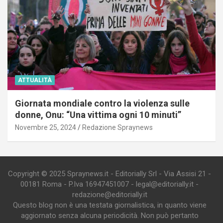
ATTUALITÀ
Giornata mondiale contro la violenza sulle
donne, Onu: “Una vittima ogni 10 minuti”
Novembre 25, 2024
Redazione Spraynews
Copyright © 2025 Spraynews.it - Editorially Srl - Via Assisi 21 -
00181 Roma - P.Iva 16947451007 - legal@editorially.it -
redazione@editorially.it
Questo blog non è una testata giornalistica, in quanto viene
aggiornato senza alcuna periodicità. Non può pertanto