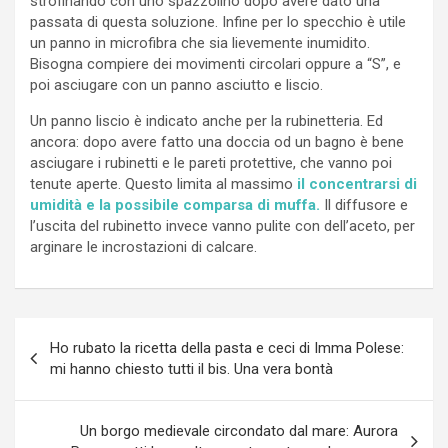
strofinando con uno spazzolino dopo avere dato una
passata di questa soluzione. Infine per lo specchio è utile
un panno in microfibra che sia lievemente inumidito.
Bisogna compiere dei movimenti circolari oppure a “S”, e
poi asciugare con un panno asciutto e liscio.
Un panno liscio è indicato anche per la rubinetteria. Ed
ancora: dopo avere fatto una doccia od un bagno è bene
asciugare i rubinetti e le pareti protettive, che vanno poi
tenute aperte. Questo limita al massimo
il concentrarsi di
umidità e la possibile comparsa di muffa.
Il diffusore e
l’uscita del rubinetto invece vanno pulite con dell’aceto, per
arginare le incrostazioni di calcare.
Navigazione
Ho rubato la ricetta della pasta e ceci di Imma Polese:
articoli
mi hanno chiesto tutti il bis. Una vera bontà
Un borgo medievale circondato dal mare: Aurora