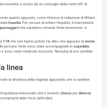
ato investito e ucciso da un convoglio della metro M1 di
secondo quanto appurato, come riferisce la redazione di
Milano
stata
travolta
. Per cercare di evitare l’impatto, il macchinista
 passeggeri
che sarebbero rimaste ferite lievemente: si
el
118
che non hanno potuto far altro che appurare la
morte
 delle persone ferite sono state accompagnate in
ospedale
,
io e sono state medicate sul posto. Nessuna di loro avrebbe
a linea
ruito la dinamica della tragedia appurando che si sarebbe
metropolitana interessato che è rimasto
chiuso
per
diverse
certamenti delle forze dell’ordine.