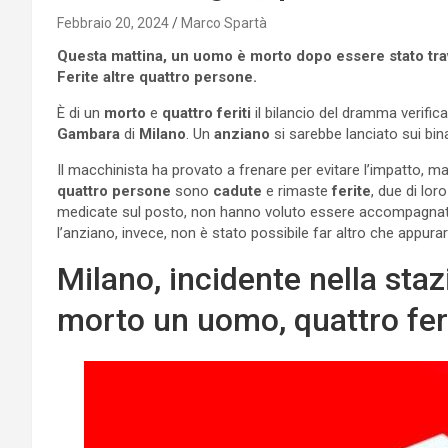
Febbraio 20, 2024
Marco Spartà
Questa mattina, un uomo è morto dopo essere stato trav
Ferite altre quattro persone.
È di un
morto
e
quattro feriti
il bilancio del dramma verific
Gambara
di
Milano
. Un
anziano
si sarebbe lanciato sui bina
Il macchinista ha provato a frenare per evitare l’impatto, ma 
quattro persone
sono
cadute
e rimaste
ferite
, due di lo
medicate sul posto, non hanno voluto essere accompagnate
l’anziano, invece, non è stato possibile far altro che appura
Milano, incidente nella sta
morto un uomo, quattro feri