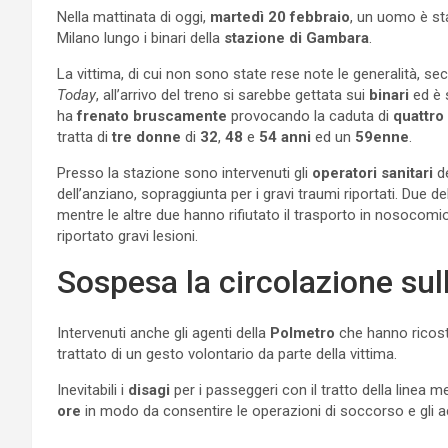
Nella mattinata di oggi,
martedì 20 febbraio
, un uomo è st
Milano lungo i binari della
stazione di Gambara
.
La vittima, di cui non sono state rese note le generalità, 
Today
, all’arrivo del treno si sarebbe gettata sui
binari
ed è 
ha
frenato
bruscamente
provocando la caduta di
quattro
tratta di
tre donne
di
32
,
48
e
54
anni
ed un
59enne
.
Presso la stazione sono intervenuti gli
operatori sanitari
d
dell’anziano, sopraggiunta per i gravi traumi riportati. Due
mentre le altre due hanno rifiutato il trasporto in nosocom
riportato gravi lesioni.
Sospesa la circolazione sull
Intervenuti anche gli agenti della
Polmetro
che hanno ricost
trattato di un gesto volontario da parte della vittima.
Inevitabili i
disagi
per i passeggeri con il tratto della linea 
ore
in modo da consentire le operazioni di soccorso e gli ac