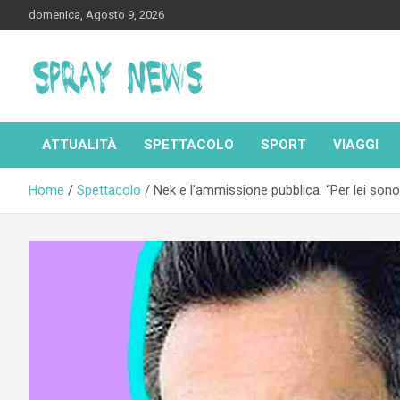
Skip
domenica, Agosto 9, 2026
to
content
Spraynews.it
ATTUALITÀ
SPETTACOLO
SPORT
VIAGGI
Home
Spettacolo
Nek e l’ammissione pubblica: “Per lei son