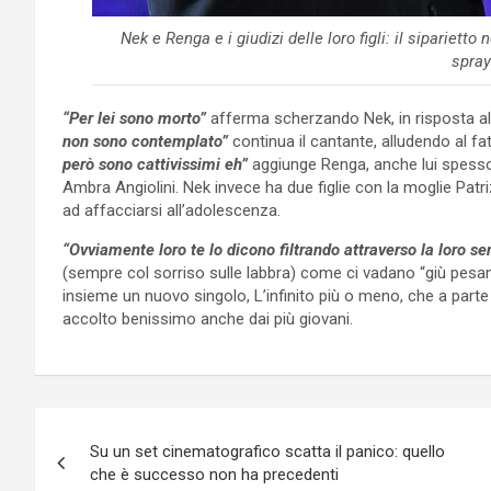
Nek e Renga e i giudizi delle loro figli: il sipariet
spray
“Per lei sono morto”
afferma scherzando Nek, in risposta al
non sono contemplato”
continua il cantante, alludendo al f
però sono cattivissimi eh”
aggiunge Renga, anche lui spesso 
Ambra Angiolini. Nek invece ha due figlie con la moglie Patriz
ad affacciarsi all’adolescenza.
“Ovviamente loro te lo dicono filtrando attraverso la loro sen
(sempre col sorriso sulle labbra) come ci vadano “giù pesan
insieme un nuovo singolo, L’infinito più o meno, che a parte
accolto benissimo anche dai più giovani.
Navigazione
Su un set cinematografico scatta il panico: quello
articoli
che è successo non ha precedenti