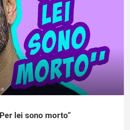
it
Per lei sono morto”