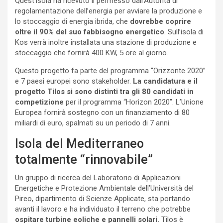
Quest’isola ha ricevuto il permesso dall’Autorità di
regolamentazione dell’energia per avviare la produzione e
lo stoccaggio di energia ibrida, che
dovrebbe coprire
oltre il 90% del suo fabbisogno energetico
. Sull’isola di
Kos verrà inoltre installata una stazione di produzione e
stoccaggio che fornirà 400 KW, 5 ore al giorno.
Questo progetto fa parte del programma “Orizzonte 2020”
e 7 paesi europei sono stakeholder.
La candidatura e il
progetto Tilos si sono distinti tra gli 80 candidati in
competizione
per il programma “Horizon 2020”. L’Unione
Europea fornirà sostegno con un finanziamento di 80
miliardi di euro, spalmati su un periodo di 7 anni.
Isola del Mediterraneo
totalmente “rinnovabile”
Un gruppo di ricerca del Laboratorio di Applicazioni
Energetiche e Protezione Ambientale dell’Università del
Pireo, dipartimento di Scienze Applicate, sta portando
avanti il ​​lavoro e ha individuato il terreno che potrebbe
ospitare turbine eoliche e pannelli solari.
Tilos è