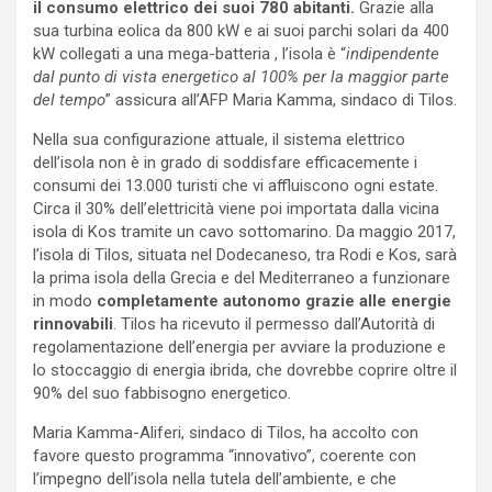
il consumo elettrico dei suoi 780 abitanti.
Grazie alla
sua turbina eolica da 800 kW e ai suoi parchi solari da 400
kW collegati a una mega-batteria , l’isola è “
indipendente
dal punto di vista energetico al 100% per la maggior parte
del tempo
” assicura all’AFP Maria Kamma, sindaco di Tilos.
Nella sua configurazione attuale, il sistema elettrico
dell’isola non è in grado di soddisfare efficacemente i
consumi dei 13.000 turisti che vi affluiscono ogni estate.
Circa il 30% dell’elettricità viene poi importata dalla vicina
isola di Kos tramite un cavo sottomarino. Da maggio 2017,
l’isola di Tilos, situata nel Dodecaneso, tra Rodi e Kos, sarà
la prima isola della Grecia e del Mediterraneo a funzionare
in modo
completamente autonomo grazie alle energie
rinnovabili
. Tilos ha ricevuto il permesso dall’Autorità di
regolamentazione dell’energia per avviare la produzione e
lo stoccaggio di energia ibrida, che dovrebbe coprire oltre il
90% del suo fabbisogno energetico.
Maria Kamma-Aliferi, sindaco di Tilos, ha accolto con
favore questo programma “innovativo”, coerente con
l’impegno dell’isola nella tutela dell’ambiente, e che