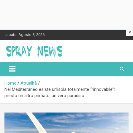
×
Skip
sabato, Agosto 8, 2026
to
content
Spraynews.it
Home
Attualità
Nel Mediterraneo esiste un’isola totalmente “rinnovabile”:
presto un altro primato, un vero paradiso