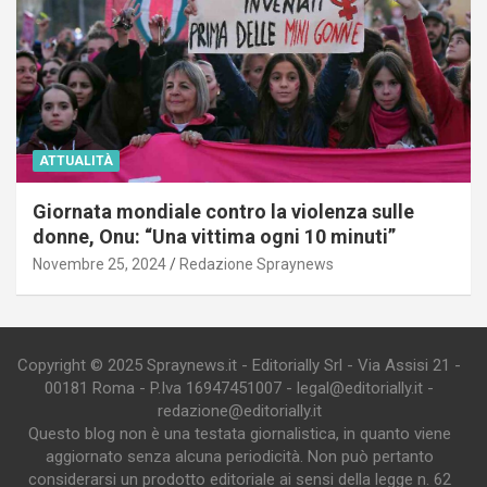
ATTUALITÀ
Giornata mondiale contro la violenza sulle
donne, Onu: “Una vittima ogni 10 minuti”
Novembre 25, 2024
Redazione Spraynews
Copyright © 2025 Spraynews.it - Editorially Srl - Via Assisi 21 -
00181 Roma - P.Iva 16947451007 - legal@editorially.it -
redazione@editorially.it
Questo blog non è una testata giornalistica, in quanto viene
aggiornato senza alcuna periodicità. Non può pertanto
considerarsi un prodotto editoriale ai sensi della legge n. 62