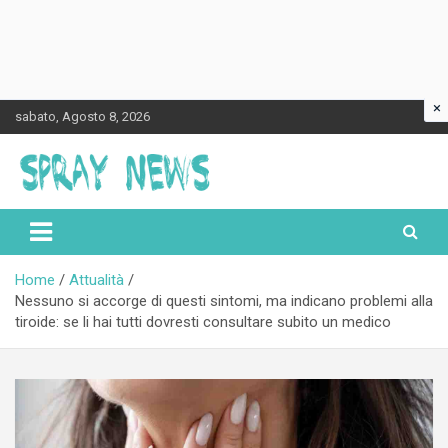
×
Skip
sabato, Agosto 8, 2026
to
content
Spraynews.it
Home
Attualità
Nessuno si accorge di questi sintomi, ma indicano problemi alla
tiroide: se li hai tutti dovresti consultare subito un medico