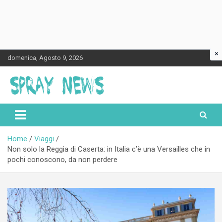
×
Skip
domenica, Agosto 9, 2026
to
content
Spraynews.it
Home
Viaggi
Non solo la Reggia di Caserta: in Italia c’è una Versailles che in
pochi conoscono, da non perdere