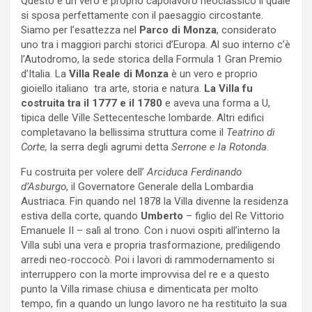
Questo è un vero e proprio capolavoro neoclassico il quale
si sposa perfettamente con il paesaggio circostante.
Siamo per l’esattezza nel
Parco di Monza
, considerato
uno tra i maggiori parchi storici d’Europa. Al suo interno c’è
l’Autodromo, la sede storica della Formula 1 Gran Premio
d’Italia. La
Villa Reale di Monza
è un vero e proprio
gioiello italiano tra arte, storia e natura.
La Villa fu
costruita tra il
1777 e il 1780
e aveva una forma a U,
tipica delle Ville Settecentesche lombarde. Altri edifici
completavano la bellissima struttura come il
Teatrino di
Corte,
la serra degli agrumi detta
Serrone e la Rotonda.
Fu costruita per volere dell’
Arciduca Ferdinando
d’Asburgo
, il Governatore Generale della Lombardia
Austriaca. Fin quando nel 1878 la Villa divenne la residenza
estiva della corte, quando
Umberto
– figlio del Re Vittorio
Emanuele II – salì al trono. Con i nuovi ospiti all’interno la
Villa subì una vera e propria trasformazione, prediligendo
arredi neo-roccocò. Poi i lavori di rammodernamento si
interruppero con la morte improvvisa del re e a questo
punto la Villa rimase chiusa e dimenticata per molto
tempo, fin a quando un lungo lavoro ne ha restituito la sua