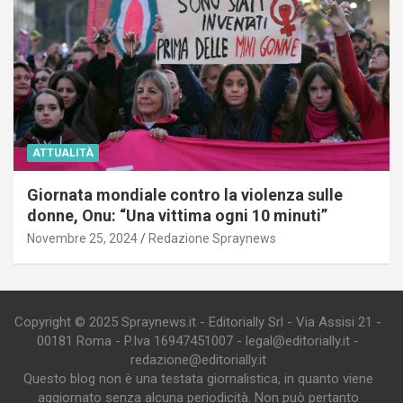
ATTUALITÀ
Giornata mondiale contro la violenza sulle
donne, Onu: “Una vittima ogni 10 minuti”
Novembre 25, 2024
Redazione Spraynews
Copyright © 2025 Spraynews.it - Editorially Srl - Via Assisi 21 -
00181 Roma - P.Iva 16947451007 - legal@editorially.it -
redazione@editorially.it
Questo blog non è una testata giornalistica, in quanto viene
aggiornato senza alcuna periodicità. Non può pertanto