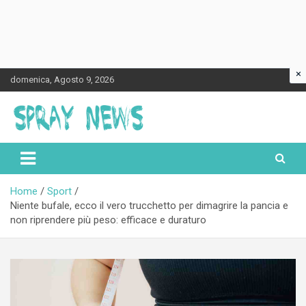
×
Skip
domenica, Agosto 9, 2026
to
content
Spraynews.it
Home
Sport
Niente bufale, ecco il vero trucchetto per dimagrire la pancia e
non riprendere più peso: efficace e duraturo