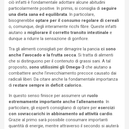
ciò infatti è fondamentale adottare alcune abitudini
particolarmente positive. In primis, si consiglia di
seguire
una dieta sana ed equilibrata
. In particolare,
bisognerebbe
optare per il consumo regolare di cereali
o, comunque, degli interamente ricchi fibre. Queste infatti
aiutano a
migliorare il corretto transito intestinale
e
dunque a ridurre la sensazione di gonfiore.
Tra gli alimenti consigliati per dimagrire la pancia
ci sono
anche l’avocado e la frutta secca
. Si tratta di alimenti
che si distinguono per il contenuto di grassi sani. A tal
proposito,
sono utilissimi gli Omega-3
che aiutano a
combattere anche l’invecchiamento precoce causato dai
radicali liberi. Da citare anche la fondamentale importanza
di
restare sempre in deficit calorico.
In questo senso finisce per assumere un
ruolo
estremamente importante anche l
‘
allenamento
. In
particolare, gli esperti consigliano di optare per
esercizi
con sovraccarichi in abbinamento ad attività cardio
.
Grazie al primo sarà possibile consumare importanti
quantità di energie, mentre attraverso il secondo si aiuterà