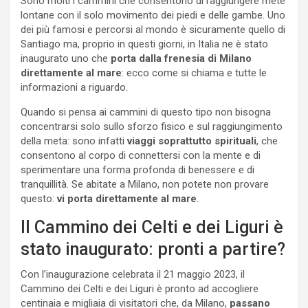
Sono molti i cammini che consentono di raggiungere mete
lontane con il solo movimento dei piedi e delle gambe. Uno
dei più famosi e percorsi al mondo è sicuramente quello di
Santiago ma, proprio in questi giorni, in Italia ne è stato
inaugurato uno che
porta dalla frenesia di Milano
direttamente al mare
: ecco come si chiama e tutte le
informazioni a riguardo.
Quando si pensa ai cammini di questo tipo non bisogna
concentrarsi solo sullo sforzo fisico e sul raggiungimento
della meta: sono infatti
viaggi soprattutto spirituali
, che
consentono al corpo di connettersi con la mente e di
sperimentare una forma profonda di benessere e di
tranquillità. Se abitate a Milano, non potete non provare
questo:
vi porta direttamente al mare
.
Il Cammino dei Celti e dei Liguri è
stato inaugurato: pronti a partire?
Con l’inaugurazione celebrata il 21 maggio 2023, il
Cammino dei Celti e dei Liguri è pronto ad accogliere
centinaia e migliaia di visitatori che, da Milano,
passano