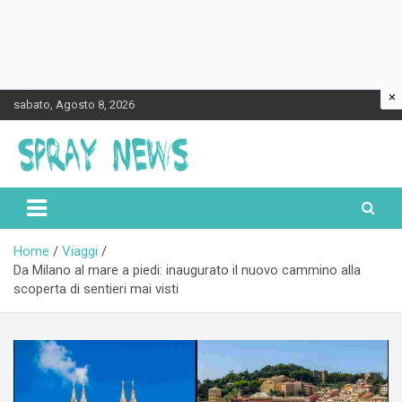
×
Skip
sabato, Agosto 8, 2026
to
content
Spraynews.it
Home
Viaggi
Da Milano al mare a piedi: inaugurato il nuovo cammino alla
scoperta di sentieri mai visti