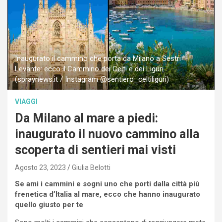
Inaugurato il cammino che porta da Milano a Sestri
Levante: ecco il Cammino dei Celti e dei Liguri
(spraynews.it / Instagram @sentiero_celtiliguri)
VIAGGI
Da Milano al mare a piedi:
inaugurato il nuovo cammino alla
scoperta di sentieri mai visti
Agosto 23, 2023
Giulia Belotti
Se ami i cammini e sogni uno che porti dalla città più
frenetica d’Italia al mare, ecco che hanno inaugurato
quello giusto per te