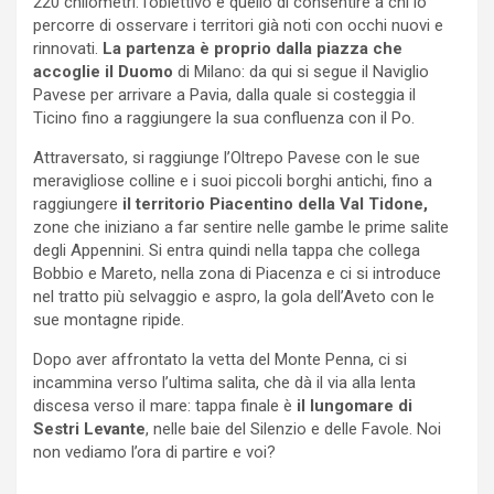
220 chilometri: l’obiettivo è quello di consentire a chi lo
percorre di osservare i territori già noti con occhi nuovi e
rinnovati.
La partenza è proprio dalla piazza che
accoglie il Duomo
di Milano: da qui si segue il Naviglio
Pavese per arrivare a Pavia, dalla quale si costeggia il
Ticino fino a raggiungere la sua confluenza con il Po.
Attraversato, si raggiunge l’Oltrepo Pavese con le sue
meravigliose colline e i suoi piccoli borghi antichi, fino a
raggiungere
il territorio Piacentino della Val Tidone,
zone che iniziano a far sentire nelle gambe le prime salite
degli Appennini. Si entra quindi nella tappa che collega
Bobbio e Mareto, nella zona di Piacenza e ci si introduce
nel tratto più selvaggio e aspro, la gola dell’Aveto con le
sue montagne ripide.
Dopo aver affrontato la vetta del Monte Penna, ci si
incammina verso l’ultima salita, che dà il via alla lenta
discesa verso il mare: tappa finale è
il lungomare di
Sestri Levante
, nelle baie del Silenzio e delle Favole. Noi
non vediamo l’ora di partire e voi?