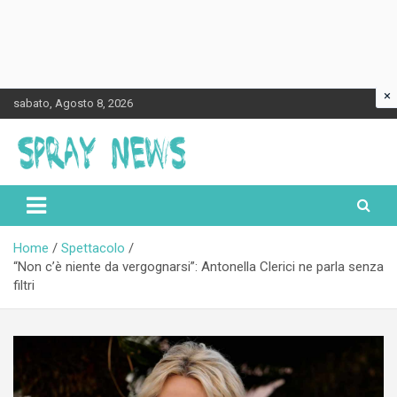
×
Skip
sabato, Agosto 8, 2026
to
content
Spraynews.it
Home
Spettacolo
“Non c’è niente da vergognarsi”: Antonella Clerici ne parla senza
filtri