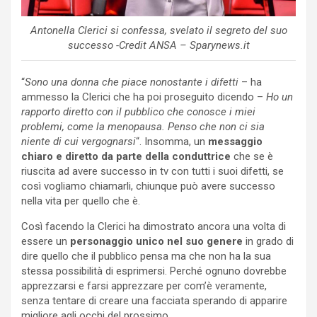
Antonella Clerici si confessa, svelato il segreto del suo
successo -Credit ANSA – Sparynews.it
“
Sono una donna che piace nonostante i difetti
– ha
ammesso la Clerici che ha poi proseguito dicendo –
Ho un
rapporto diretto con il pubblico che conosce i miei
problemi, come la menopausa. Penso che non ci sia
niente di cui vergognarsi
“. Insomma, un
messaggio
chiaro e diretto da parte della conduttrice
che se è
riuscita ad avere successo in tv con tutti i suoi difetti, se
così vogliamo chiamarli, chiunque può avere successo
nella vita per quello che è.
Così facendo la Clerici ha dimostrato ancora una volta di
essere un
personaggio unico nel suo genere
in grado di
dire quello che il pubblico pensa ma che non ha la sua
stessa possibilità di esprimersi. Perché ognuno dovrebbe
apprezzarsi e farsi apprezzare per com’è veramente,
senza tentare di creare una facciata sperando di apparire
migliore agli occhi del prossimo.