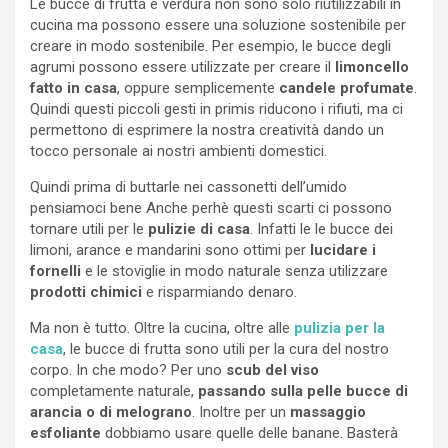
Le bucce di frutta e verdura non sono solo riutilizzabili in
cucina ma possono essere una soluzione sostenibile per
creare in modo sostenibile. Per esempio, le bucce degli
agrumi possono essere utilizzate per creare il
limoncello
fatto in casa
, oppure semplicemente
candele profumate
.
Quindi questi piccoli gesti in primis riducono i rifiuti, ma ci
permettono di esprimere la nostra creatività dando un
tocco personale ai nostri ambienti domestici.
Quindi prima di buttarle nei cassonetti dell’umido
pensiamoci bene Anche perhè questi scarti ci possono
tornare utili per le
pulizie di casa
. Infatti le le bucce dei
limoni, arance e mandarini sono ottimi per
lucidare i
fornelli
e le stoviglie in modo naturale senza utilizzare
prodotti chimici
e risparmiando denaro.
Ma non è tutto. Oltre la cucina, oltre alle
pulizia per la
casa
, le bucce di frutta sono utili per la cura del nostro
corpo. In che modo? Per uno
scub del viso
completamente naturale,
passando sulla pelle bucce di
arancia o di melograno
. Inoltre per un
massaggio
esfoliante
dobbiamo usare quelle delle banane. Basterà