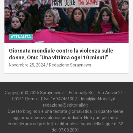
ATTUALITÀ
Giornata mondiale contro la violenza sulle
donne, Onu: “Una vittima ogni 10 minuti”
Novembre 25, 2024
Redazione Spraynews
Copyright © 2025 Spraynews.it - Editorially Srl - Via Assisi 21 -
00181 Roma - P.Iva 16947451007 - legal@editorially.it -
redazione@editorially.it
Questo blog non è una testata giornalistica, in quanto viene
aggiornato senza alcuna periodicità. Non può pertanto
considerarsi un prodotto editoriale ai sensi della legge n. 62
del 07.03.2001