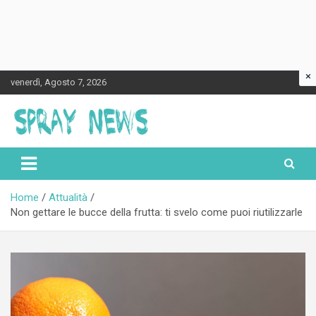
×
Skip
venerdì, Agosto 7, 2026
to
content
Spraynews.it
Home
Attualità
Non gettare le bucce della frutta: ti svelo come puoi riutilizzarle