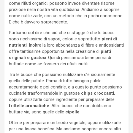
come rifiuti organici, possono invece diventare risorse
preziose nella nostra vita quotidiana. Andiamo a scoprire
come riutilizzarle, con un metodo che in pochi conoscono.
E che è davvero sorprendente.
Partiamo col dire che ciò che ci sfugge è che le bucce
sono ricchissime di sapori, colori e soprattutto
pieni di
nutrienti
. Inoltre la loro abbondanza di fibre e antiossidanti
offre tantissime opportunità nella creazione di
piatti
originali e gustos
i. Quindi pensiamoci bene prima di
buttarle come se fossero dei rifiuti inutili.
Tra le bucce che possiamo riutilizzare c’è sicuramente
quella delle patate. Prima di tutto bisogna pulirle
accuratamente e poi condirle, e a questo punto possiamo
cucinarle trasformandole in gustose
chips croccanti
,
oppure utilizzarle come ingrediente per preparare delle
frittelle aromatiche
. Altre bucce che non dobbiamo
buttare via, sono quelle delle
cipolle
.
Ottime per preparare un brodo vegetale, oppure utilizzarle
per una tisana benefica. Ma andiamo scoprire ancora altri