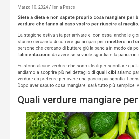
Marzo 10, 2024
Ilenia Pesce
Siete a dieta e non sapete proprio cosa mangiare
per b
verdure che fanno al caso vostro per riuscire al meglio
La stagione estiva sta per arrivare e, con essa, anche le g
stanno cercando di correre già ai ripari per
rimettersi in f
persone che cercano di buttare giù la pancia in modo da p
l’
alimentazione
da avere se si vuole sgonfiare la pancia in
Esistono alcune verdure che sono ideali per sgonfiare que
andiamo a scoprire più nel dettaglio di
quali cibi
stiamo parl
verdure da preferire per avere una pancia più sgonfia. I cons
Dopo aver saputo cosa mangiare, sarà tutto più semplice, ve
Quali verdure mangiare per