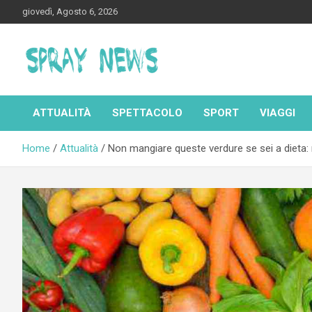
Skip
giovedì, Agosto 6, 2026
to
content
Spraynews.it
ATTUALITÀ
SPETTACOLO
SPORT
VIAGGI
Home
Attualità
Non mangiare queste verdure se sei a dieta