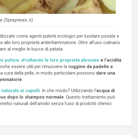
e (Spraynews.it)
ilizzate come agenti pulenti ecologici per lucidare posate e
ie alle loro proprietà antiinfiammatorie. Oltre all’uso culinario
are al meglio le bucce di patata.
le pulizie sfruttando le loro proprietà abrasive
e l’acidità
anche essere utili per rimuovere la
ruggine da padelle e
 la cura della pelle, in modo particolare possono
dare una
iammatorie
.
 naturale ai capelli
. In che modo? Utilizzando l’
acqua di
cquo dopo lo shampoo normale
. Questo trattamento può
 benefici naturali dell’amido senza l’uso di prodotti chimici