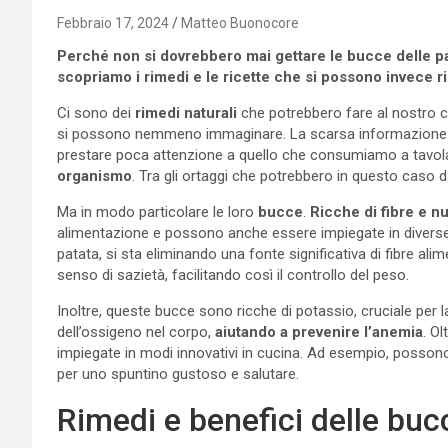
Febbraio 17, 2024
Matteo Buonocore
Perché non si dovrebbero mai gettare le bucce delle p
scopriamo i rimedi e le ricette che si possono invece ri
Ci sono dei
rimedi naturali
che potrebbero fare al nostro c
si possono nemmeno immaginare. La scarsa informazione su
prestare poca attenzione a quello che consumiamo a tavol
organismo
. Tra gli ortaggi che potrebbero in questo caso
Ma in modo particolare le loro
bucce
.
Ricche di fibre e nu
alimentazione e possono anche essere impiegate in diverse s
patata, si sta eliminando una fonte significativa di fibre alim
senso di sazietà, facilitando così il controllo del peso.
Inoltre, queste bucce sono ricche di potassio, cruciale per la
dell’ossigeno nel corpo,
aiutando a prevenire l’anemia
. Ol
impiegate in modi innovativi in cucina. Ad esempio, posso
per uno spuntino gustoso e salutare.
Rimedi e benefici delle buc