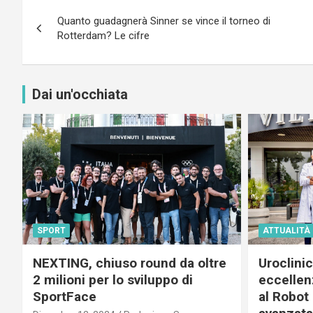
Navigazione
Quanto guadagnerà Sinner se vince il torneo di
articoli
Rotterdam? Le cifre
Dai un'occhiata
SPORT
ATTUALITÀ
NEXTING, chiuso round da oltre
Uroclini
2 milioni per lo sviluppo di
eccellenz
SportFace
al Robot 