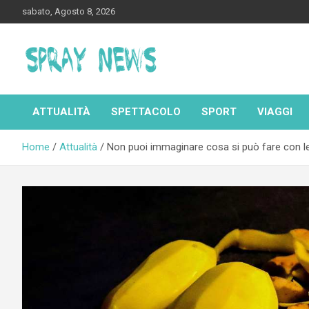
Skip
sabato, Agosto 8, 2026
to
content
Spraynews.it
ATTUALITÀ
SPETTACOLO
SPORT
VIAGGI
Home
Attualità
Non puoi immaginare cosa si può fare con le